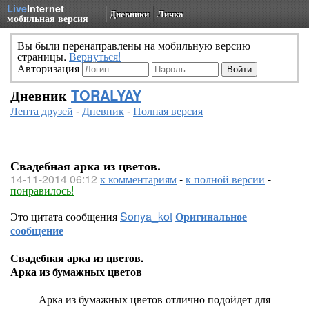
Live
Internet
Дневники
Личка
мобильная версия
Вы были перенаправлены на мобильную версию
страницы.
Вернуться!
Авторизация
Дневник
TORALYAY
Лента друзей
-
Дневник
-
Полная версия
Свадебная арка из цветов.
14-11-2014 06:12
к комментариям
-
к полной версии
-
понравилось!
Это цитата сообщения
Sonya_kot
Оригинальное
сообщение
Свадебная арка из цветов.
Арка из бумажных цветов
Арка из бумажных цветов отлично подойдет для