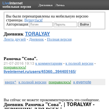
Live
Internet
Дневники
Личка
мобильная версия
Вы были перенаправлены на мобильную версию
страницы.
Вернуться!
Авторизация
Дневник
TORALYAY
Лента друзей
-
Дневник
-
Полная версия
Рамочка "Сова".
21-07-2016 19:13
к комментариям
-
к полной версии
-
понравилось!
liveinternet.ru/users/45360...394405165/
вверх^
к полной версии
понравилось!
в evernote
Вы сейчас не можете прокомментировать это сообщение.
Дневник Рамочка "Сова". | TORALYAY -
ДЕВИЧНИК ДЛЯ ВСЕХ |