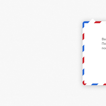
Ва
По
по