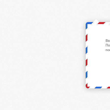
Ва
По
по