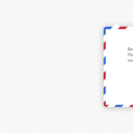
Ва
По
по