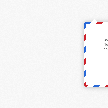
Ва
По
по