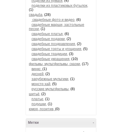
поделки из бумаги,
(4)
поделки из пластиковых бутылок,
(1)
свадьба,
(28)
свадебные фото и видео,
(6)
свадебные марши, застольные
песни,
(1)
свадебные платья,
(6)
свадебные подарки,
(2)
свадебные поздравления,
(2)
свадебные торты и угощения,
(5)
свадебные традиции,
(3)
свадебные украшения,
(10)
фильмы, мультфильмы, сказки,
(17)
винкс,
(1)
дисней,
(2)
зарубежные мультики,
(1)
монстр хай,
(5)
русские мультфильмы,
(8)
шитьё,
(2)
платье,
(1)
подушки,
(1)
юмор, позитив,
(0)
Метки
-