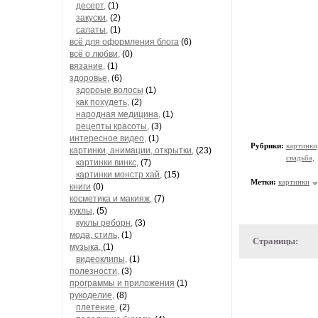
десерт,
(1)
закуски,
(2)
салаты,
(1)
всё для оформления блога
(6)
всё о любви,
(0)
вязание,
(1)
здоровье,
(6)
здороые волосы
(1)
как похудеть,
(2)
народная медицина,
(1)
рецепты красоты,
(3)
интересное видео,
(1)
Рубрики:
картинки
картинки, анимации, открытки,
(23)
свадьба,
картинки винкс,
(7)
картинки монстр хай,
(15)
Метки:
картинки
книги
(0)
косметика и макияж,
(7)
куклы,
(5)
куклы реборн,
(3)
мода, стиль,
(1)
Страницы:
музыка,
(1)
видеоклипы,
(1)
полезности,
(3)
программы и приложения
(1)
рукоделие,
(8)
плетение,
(2)