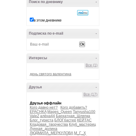
Поиск по дневнику
-
в этом дневнике
Подписка по e-mail
-
Интересы
-
Все (1)
день святого валентина
Друзья
-
Все (17)
Друзья оффлайн
Кого давно нет?
Кого добавить?
EFACHKA
Mages_Queen
Tanyusha100
ValeZ
алёна44
Бархатная_Шляпка
Блог_туриста
БЛОГбастер
КЕЙТАС
Кладовая_творчества
Клуб_мастериц
Лунная_долина
ЛЮДМИЛА_МЕРКУЛОВА
М_Г_Х