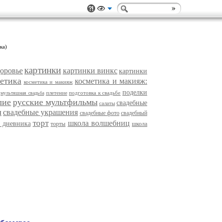
ка)
картинки
доровье
картинки винкс
картинки
етика
косметика и макияж:
косметика и макияж
поделки
плетение
подготовка к свадьбе
мультяшная свадьба
лие
русские мультфильмы
свадебные
салаты
я
свадебные украшения
свадебные фото
свадебный
торт
школа волшебниц
 дневника
торты
школа