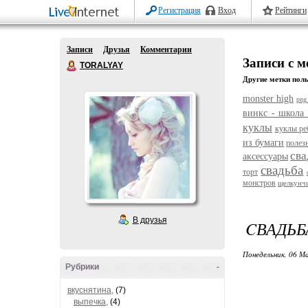
Регистрация
Вход
Рейтинги
Записи
Друзья
Комментарии
Записи с м
TORALYAY
Другие метки поль
monster high
png
винкс - школа
куклы
куклы ре
из бумаги
полез
сва
аксессуары
свадьба
торт
монстров
щелкунч
В друзья
CВАДЬБ
Понедельник, 06 М
Рубрики
-
вкуснятина,
(7)
выпечка,
(4)