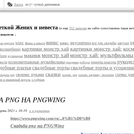
Авось
из (+ сутки) дневников
еткой Жених и невеста
(и еще
352 записям
на сайте сопоставлена такая мет
зователя ↓
винкс
з
winx
вкуснятина
винкс:
всё для свадьбы
закуски
 на pngwing
Жених и невеста
картинки монстр хай:
косм
картинки монстр хай
 волшебниц
монстр хай
монстр хай:
мультфильмы
макияж
борн
кулинария
рукоде
полнометражные мультфильмы
ности
рецепты красоты
реборн
праздники
дебные платья
свадебные торты
свадебные торты и угощени
сказки
своими руками
схемы для
свадьба png
скачать png
скачать картинку бесплатно
ик и мышиный король
э.гофман
А PNG НА PNGWING
арта 2023 г. 10:19
+ в цитатник
https://www.pngwing.com/ru/...0%B1%D0%B0
Cвадьба png на PNGWing