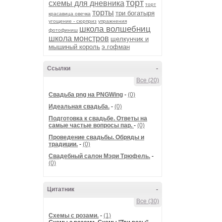
торт
схемы для дневника
торт
торты
три богатыря
красавица овечка
угощение - сюрприз
упражнения
школа волшебниц
фотофиниш
школа монстров
щелкунчик и
мышиный король
э.гофман
Ссылки
-
Все (20)
Cвадьба png на PNGWing
-
(0)
Идеальная свадьба.
-
(0)
Подготовка к свадьбе. Ответы на
самые частые вопросы пар.
-
(0)
Проведение свадьбы. Обряды и
традиции.
-
(0)
Свадебный салон Мэри Трюфель.
-
(0)
Цитатник
-
Все (30)
Схемы с розами.
-
(1)