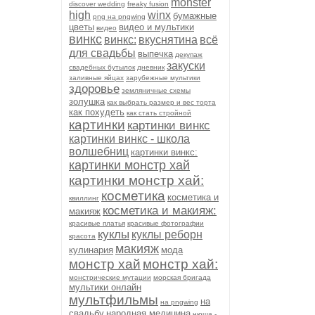
monster
discover wedding
freaky fusion
high
winx
бумажные
png на pngwing
цветы
видео и мультики
видео
винкс
винкс:
вкуснятина
всё
для свадьбы
выпечка
декупаж
закуски
свадебных бутылок
дневник
заливные яйцах
зарубежные мультики
здоровье
земляничные схемы
золушка
как выбрать размер и вес торта
как похудеть
как стать стройной
картинки
картинки винкс
картинки винкс - школа
волшебниц
картинки винкс:
картинки монстр хай
картинки монстр хай:
косметика
косметика и
квиллинг
косметика и макияж:
макияж
красивые платья
красивые фотографии
куклы
куклы реборн
красота
макияж
кулинария
мода
монстр хай
монстр хай:
монстрические мутации
морская бригада
мультики онлайн
мультфильмы
на
на pngwing
свадьбу
народная медицина
нюша -