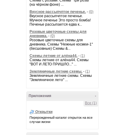
Схемы с розами. Схемы "Три розы"
(на чёрном фоне) ...
Вкусное рассыпчптое печенье.
-
(0)
Вкусное рассыпчптое печенье.
Мучное печенье Это просто бомба!
Печенье рассыпается едва к...
Розовые цветочные схемы для
дневника.
-
(0)
Розовые цветочные схемы для
дневника. Схемы "Нежные космеи-1"
(бесшовные) Схемы &...
Схемы летние от алёна44.
-
(1)
Схемы летние от алёна44. Схемы
"ВОТ И ЛЕТО ПРИШЛО..." ...
Земляничные летние схемы.
-
(1)
Земляничные летние схемы. Схемы
"Земляничное лето" ...
Приложения
-
Все (1)
Открытки
Перерожденный каталог открыток на все
случаи жизни