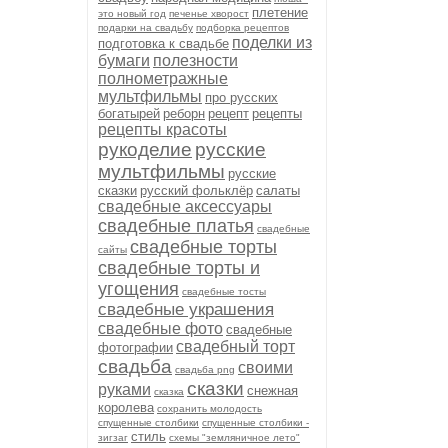
плетение
это новый год
печенье хворост
подарки на свадьбу
подборка рецептов
поделки из
подготовка к свадьбе
бумаги
полезности
полнометражные
мультфильмы
про русских
богатырей
реборн
рецепт
рецепты
рецепты красоты
рукоделие
русские
мультфильмы
русские
сказки
русский фольклёр
салаты
свадебные аксессуары
свадебные платья
свадебные
свадебные торты
сайты
свадебные торты и
угощения
свадебные тосты
свадебные украшения
свадебные фото
свадебные
свадебный торт
фотографии
свадьба
своими
свадьба png
сказки
руками
снежная
сказка
королева
сохранить молодость
спущенные столбики
спущенные столбики -
стиль
зигзаг
схемы "земляничное лето"