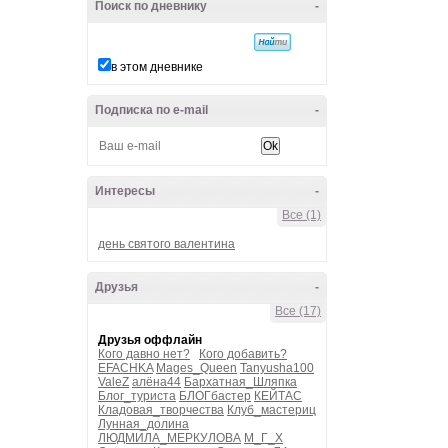
Поиск по дневнику
-
в этом дневнике
Подписка по e-mail
-
Интересы
-
Все (1)
день святого валентина
Друзья
-
Все (17)
Друзья оффлайн
Кого давно нет?
Кого добавить?
EFACHKA
Mages_Queen
Tanyusha100
ValeZ
алёна44
Бархатная_Шляпка
Блог_туриста
БЛОГбастер
КЕЙТАС
Кладовая_творчества
Клуб_мастериц
Лунная_долина
ЛЮДМИЛА_МЕРКУЛОВА
М_Г_Х