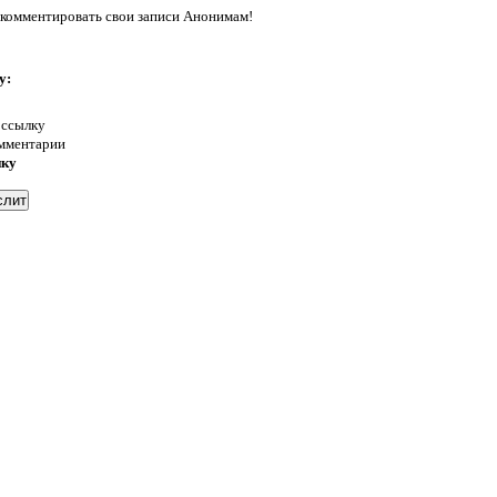
комментировать свои записи Анонимам!
у:
 ссылку
омментарии
нку