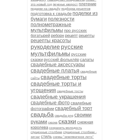
плетение
это новый год
печенье хворост
подарки на свадьбу
подборка рецептов
поделки из
подготовка к свадьбе
бумаги
полезности
полнометражные
мультфильмы
про русских
богатырей
реборн
рецепт
рецепты
рецепты красоты
рукоделие
русские
мультфильмы
русские
сказки
русский фольклёр
салаты
свадебные аксессуары
свадебные платья
свадебные
свадебные торты
сайты
свадебные торты и
угощения
свадебные тосты
свадебные украшения
свадебные фото
свадебные
свадебный торт
фотографии
свадьба
своими
свадьба png
сказки
руками
снежная
сказка
королева
сохранить молодость
спущенные столбики
спущенные столбики -
стиль
зигзаг
схемы "земляничное лето"