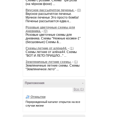
Схемы с розами. Схемы "Три розы"
(на чёрном фоне) ...
Вкусное рассыпчптое печенье.
-
(0)
Вкусное рассыпчптое печенье.
Мучное печенье Это просто бомба!
Печенье рассыпается едва к...
Розовые цветочные схемы для
дневника.
-
(0)
Розовые цветочные схемы для
дневника. Схемы "Нежные космеи-1"
(бесшовные) Схемы &...
Схемы летние от алёна44.
-
(1)
Схемы летние от алёна44. Схемы
"ВОТ И ЛЕТО ПРИШЛО..." ...
Земляничные летние схемы.
-
(1)
Земляничные летние схемы. Схемы
"Земляничное лето" ...
Приложения
-
Все (1)
Открытки
Перерожденный каталог открыток на все
случаи жизни