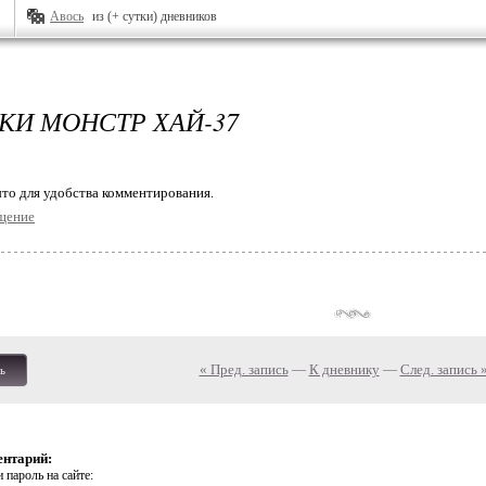
Авось
из (+ сутки) дневников
КИ МОНСТР ХАЙ-37
то для удобства комментирования.
щение
« Пред. запись
—
К дневнику
—
След. запись 
ь
ентарий:
 пароль на сайте: