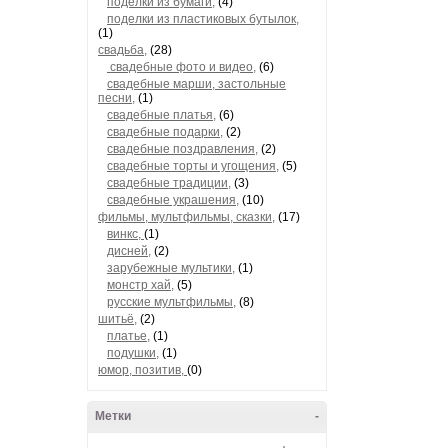
поделки из бумаги,
(4)
поделки из пластиковых бутылок,
(1)
свадьба,
(28)
свадебные фото и видео,
(6)
свадебные марши, застольные
песни,
(1)
свадебные платья,
(6)
свадебные подарки,
(2)
свадебные поздравления,
(2)
свадебные торты и угощения,
(5)
свадебные традиции,
(3)
свадебные украшения,
(10)
фильмы, мультфильмы, сказки,
(17)
винкс,
(1)
дисней,
(2)
зарубежные мультики,
(1)
монстр хай,
(5)
русские мультфильмы,
(8)
шитьё,
(2)
платье,
(1)
подушки,
(1)
юмор, позитив,
(0)
Метки
-