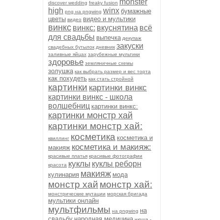
monster
discover wedding
freaky fusion
high
winx
бумажные
png на pngwing
цветы
видео и мультики
видео
винкс
винкс:
вкуснятина
всё
для свадьбы
выпечка
декупаж
закуски
свадебных бутылок
дневник
заливные яйцах
зарубежные мультики
здоровье
земляничные схемы
золушка
как выбрать размер и вес торта
как похудеть
как стать стройной
картинки
картинки винкс
картинки винкс - школа
волшебниц
картинки винкс:
картинки монстр хай
картинки монстр хай:
косметика
косметика и
квиллинг
косметика и макияж:
макияж
красивые платья
красивые фотографии
куклы
куклы реборн
красота
макияж
кулинария
мода
монстр хай
монстр хай:
монстрические мутации
морская бригада
мультики онлайн
мультфильмы
на
на pngwing
свадьбу
народная медицина
нюша -