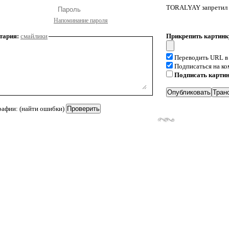
TORALYAY запретил 
Напоминание пароля
тария:
смайлики
Прикрепить картинк
Переводить URL в
Подписаться на к
Подписать карти
рафии: (найти ошибки)