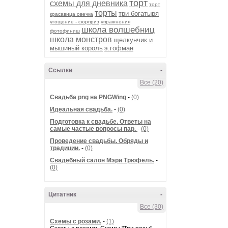
торт
схемы для дневника
торт
торты
три богатыря
красавица овечка
угощение - сюрприз
упражнения
школа волшебниц
фотофиниш
школа монстров
щелкунчик и
мышиный король
э.гофман
Ссылки
-
Все (20)
Cвадьба png на PNGWing
-
(0)
Идеальная свадьба.
-
(0)
Подготовка к свадьбе. Ответы на
самые частые вопросы пар.
-
(0)
Проведение свадьбы. Обряды и
традиции.
-
(0)
Свадебный салон Мэри Трюфель.
-
(0)
Цитатник
-
Все (30)
Схемы с розами.
-
(1)