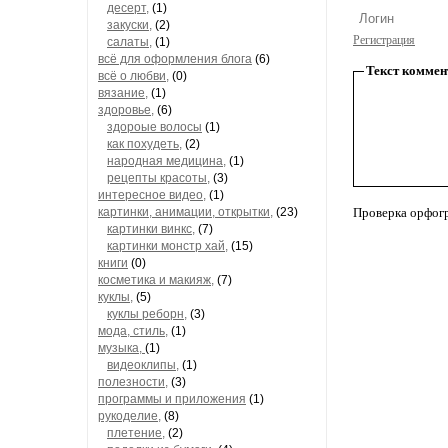
десерт,
(1)
закуски,
(2)
Регистрация
салаты,
(1)
всё для оформления блога
(6)
Текст коммен
всё о любви,
(0)
вязание,
(1)
здоровье,
(6)
здороые волосы
(1)
как похудеть,
(2)
народная медицина,
(1)
рецепты красоты,
(3)
интересное видео,
(1)
картинки, анимации, открытки,
(23)
Проверка орфог
картинки винкс,
(7)
картинки монстр хай,
(15)
книги
(0)
косметика и макияж,
(7)
куклы,
(5)
куклы реборн,
(3)
мода, стиль,
(1)
музыка,
(1)
видеоклипы,
(1)
полезности,
(3)
программы и приложения
(1)
рукоделие,
(8)
плетение,
(2)