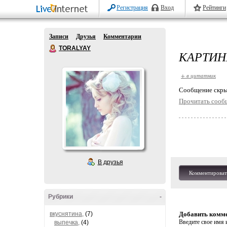
Регистрация
Вход
Рейтинги
Записи
Друзья
Комментарии
TORALYAY
КАРТИН
+ в цитатник
Cообщение скры
Прочитать сооб
В друзья
Комментироват
Рубрики
-
вкуснятина,
(7)
Добавить комм
Введите свое имя и
выпечка,
(4)