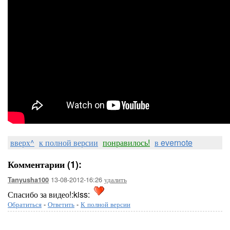
вверх^
к полной версии
понравилось!
в evernote
Комментарии (1):
13-08-2012-16:26
удалить
Tanyusha100
Спасибо за видео!:kiss:
Обратиться
-
Ответить
-
К полной версии