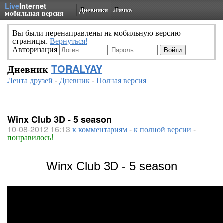
Live
Internet
Дневники
Личка
мобильная версия
Вы были перенаправлены на мобильную версию
страницы.
Вернуться!
Авторизация
Дневник
TORALYAY
Лента друзей
-
Дневник
-
Полная версия
Winx Club 3D - 5 season
10-08-2012 16:13
к комментариям
-
к полной версии
-
понравилось!
Winx Club 3D - 5 season