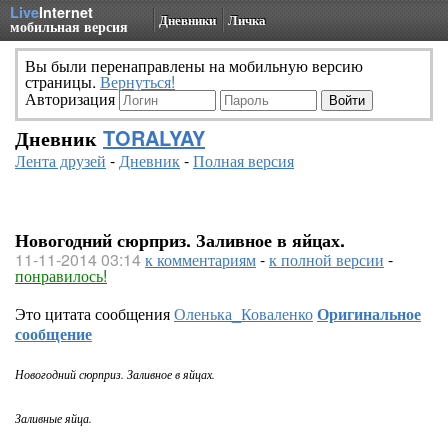
Live
Internet
Дневники
Личка
мобильная версия
Вы были перенаправлены на мобильную версию
страницы.
Вернуться!
Авторизация
Дневник
TORALYAY
Лента друзей
-
Дневник
-
Полная версия
Новогодний сюрприз. Заливное в яйцах.
11-11-2014 03:14
к комментариям
-
к полной версии
-
понравилось!
Это цитата сообщения
Оленька_Коваленко
Оригинальное
сообщение
Новогодний сюрприз. Заливное в яйцах.
Заливные яйца.