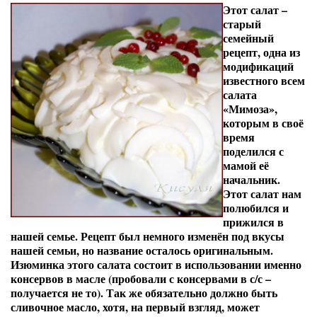
Этот салат –
старый
семейный
рецепт, одна из
модификаций
известного всем
салата
«Мимоза»,
которым в своё
время
поделился с
мамой её
начальник.
Этот салат нам
полюбился и
прижился в
нашей семье. Рецепт был немного изменён под вкусы
нашей семьи, но название осталось оригинальным.
Изюминка этого салата состоит в использовании именно
консервов в масле (пробовали с консервами в с/с –
получается не то). Так же обязательно должно быть
сливочное масло, хотя, на первый взгляд, может