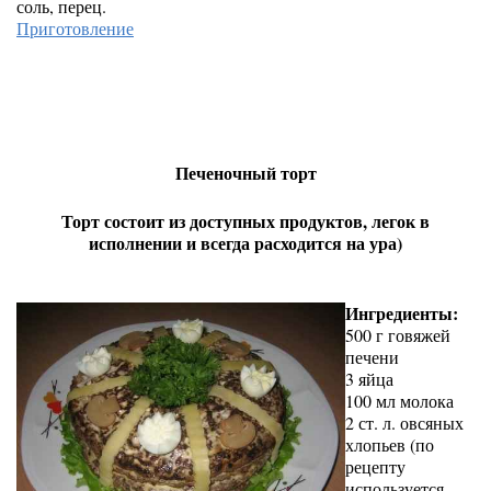
соль, перец.
Приготовление
Печеночный торт
Торт состоит из доступных продуктов, легок в
исполнении и всегда расходится на ура)
Ингредиенты:
500 г говяжей
печени
3 яйца
100 мл молока
2 ст. л. овсяных
хлопьев (по
рецепту
используется