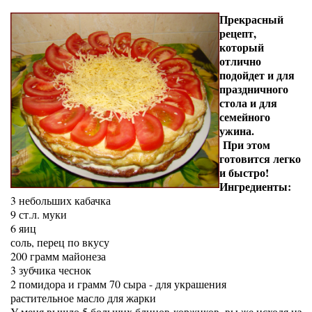
Прекрасный
рецепт,
который
отлично
подойдет и для
праздничного
стола и для
семейного
ужина.
При этом
готовится легко
и быстро!
Ингредиенты:
3 небольших кабачка
9 ст.л. муки
6 яиц
соль, перец по вкусу
200 грамм майонеза
3 зубчика чеснок
2 помидора и грамм 70 сыра - для украшения
растительное масло для жарки
У меня вышло 5 больших блинов-коржиков, вы же исходя из