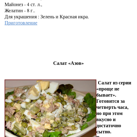
Майонез - 4 ст. л.,
Желатин - 8 г..
Для украшения : Зелень и Красная икра.
Приготовление
Салат «Азов»
Салат из серии
«проще не
бывает».
Готовится за
четверть часа,
но при этом
вкусно и
достаточно
сытно.