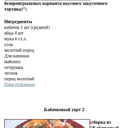
безпроигрышных варианта вкусного закусочного
тортика)")
Ингредиенты
кабачок 1 шт (средний)
яйца 4 шт
мука 6 ст.л.
соль
молотый перец
Для начинки
майонез
петрушка
чеснок
перец молотый
Приготовление
Кабачковый торт 2
(сборка из
"Кабачковый