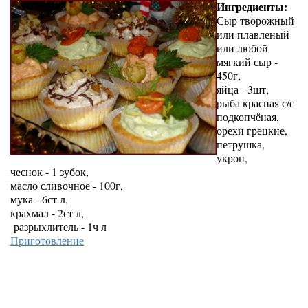
Ингредиенты:
Сыр творожный
или плавленый
или любой
мягкий сыр -
450г,
яйца - 3шт,
рыба красная с/с
подкопчёная,
орехи грецкие,
петрушка,
укроп,
чеснок - 1 зубок,
масло сливочное - 100г,
мука - 6ст л,
крахмал - 2ст л,
разрыхлитель - 1ч л
Приготовление