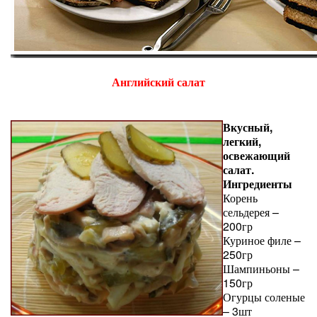
Английский салат
Вкусный,
легкий,
освежающий
салат.
Ингредиенты
Корень
сельдерея –
200гр
Куриное филе –
250гр
Шампиньоны –
150гр
Огурцы соленые
– 3шт