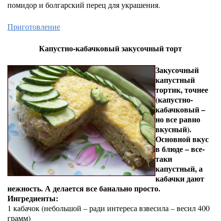
помидор и болгарский перец для украшения.
Приготовление
Капустно-кабачковый закусочный торт
Закусочный
капустный
тортик, точнее
(капустно-
кабачковый –
но все равно
вкусный).
Основной вкус
в блюде – все-
таки
капустный, а
кабачки дают
нежность. А делается все банально просто.
Ингредиенты:
1 кабачок (небольшой – ради интереса взвесила – весил 400
грамм)