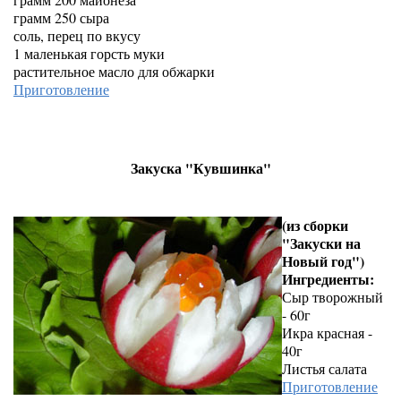
грамм 250 сыра
соль, перец по вкусу
1 маленькая горсть муки
растительное масло для обжарки
Приготовление
Закуска "Кувшинка"
(из сборки
"Закуски на
Новый год")
Ингредиенты:
Сыр творожный
- 60г
Икра красная -
40г
Листья салата
Приготовление