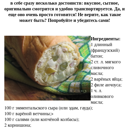
в себе сразу несколько достоинств: вкусное, сытное,
оригинально смотрится и удобно транспортируется. Да, и
еще оно очень просто готовится! Не верите, как такое
может быть? Попробуйте и убедитесь сами!
Ингредиенты:
1 длинный
(французский)
батон;
2 ст. л. мягкого
сливочного
масла;
2 варёных яйца;
2 филе анчоуса;
1 ч. л.
оливкового
масла;
100 г эмментальского сыра (или эдам, гауда);
100 г варёной ветчины;>
100 г салями (или копчёной колбасы);
2 корнишона;