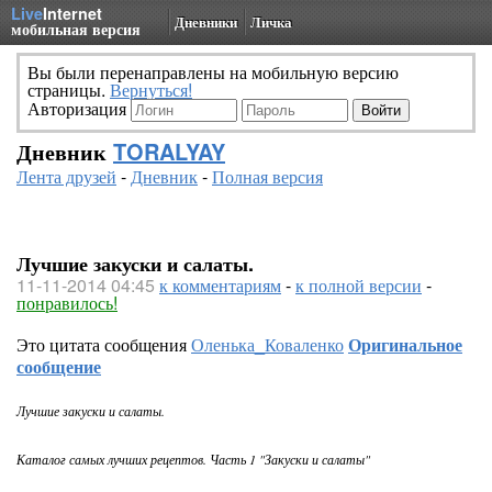
Live
Internet
Дневники
Личка
мобильная версия
Вы были перенаправлены на мобильную версию
страницы.
Вернуться!
Авторизация
Дневник
TORALYAY
Лента друзей
-
Дневник
-
Полная версия
Лучшие закуски и салаты.
11-11-2014 04:45
к комментариям
-
к полной версии
-
понравилось!
Это цитата сообщения
Оленька_Коваленко
Оригинальное
сообщение
Лучшие закуски и салаты.
Каталог самых лучших рецептов. Часть 1 "Закуски и салаты"