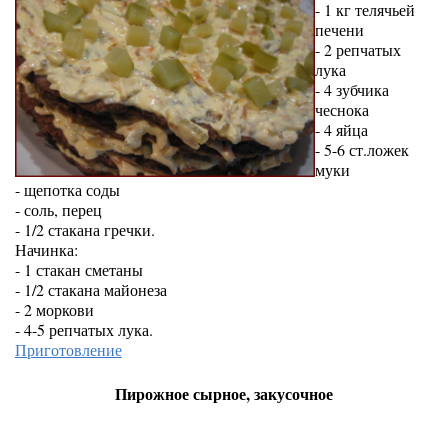
- 1 кг телячьей
печени
- 2 репчатых
лука
- 4 зубчика
чеснока
- 4 яйца
- 5-6 ст.ложек
муки
- щепотка соды
- соль, перец
- 1/2 стакана гречки.
Начинка:
- 1 стакан сметаны
- 1/2 стакана майонеза
- 2 моркови
- 4-5 репчатых лука.
Приготовление
Пирожное сырное, закусочное