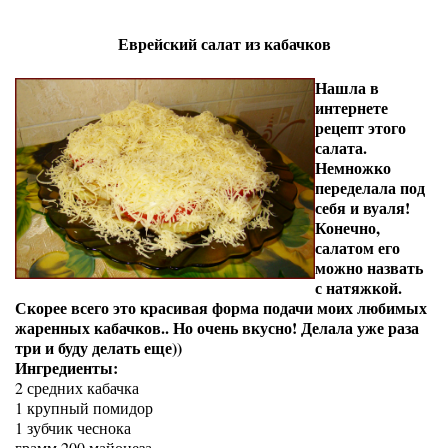
Еврейский салат из кабачков
Нашла в
интернете
рецепт этого
салата.
Немножко
переделала под
себя и вуаля!
Конечно,
салатом его
можно назвать
с натяжкой.
Скорее всего это красивая форма подачи моих любимых
жаренных кабачков.. Но очень вкусно! Делала уже раза
три и буду делать еще))
Ингредиенты:
2 средних кабачка
1 крупный помидор
1 зубчик чеснока
грамм 200 майонеза