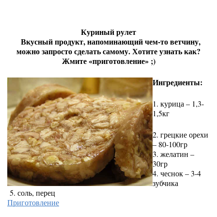
Куриный рулет
Вкусный продукт, напоминающий чем-то ветчину,
можно запросто сделать самому. Хотите узнать как?
Жмите «приготовление» ;)
Ингредиенты:
1. курица – 1,3-
1,5кг
2. грецкие орехи
– 80-100гр
3. желатин –
30гр
4. чеснок – 3-4
зубчика
5. соль, перец
Приготовление