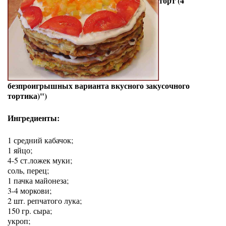
торт (4
безпроигрышных варианта вкусного закусочного
тортика)")
Ингредиенты:
1 средний кабачок;
1 яйцо;
4-5 ст.ложек муки;
соль, перец;
1 пачка майонеза;
3-4 моркови;
2 шт. репчатого лука;
150 гр. сыра;
укроп;