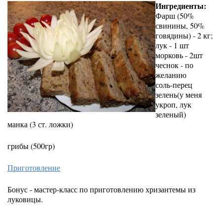
Ингредиенты:
Фарш (50%
свинины, 50%
говядины) - 2 кг;
лук - 1 шт
морковь - 2шт
чеснок - по
желанию
соль-перец
зелень(у меня
укроп, лук
зеленый)
манка (3 ст. ложки)
грибы (500гр)
Приготовление
Бонус - мастер-класс по приготовлению хризантемы из
луковицы.