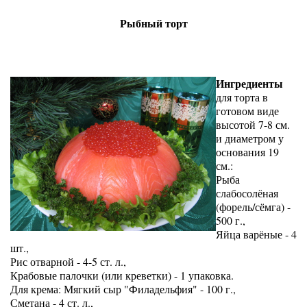
Рыбный торт
Ингредиенты
для торта в
готовом виде
высотой 7-8 см.
и диаметром у
основания 19
см.:
Рыба
слабосолёная
(форель/сёмга) -
500 г.,
Яйца варёные - 4
шт.,
Рис отварной - 4-5 ст. л.,
Крабовые палочки (или креветки) - 1 упаковка.
Для крема: Мягкий сыр "Филадельфия" - 100 г.,
Сметана - 4 ст. л.,