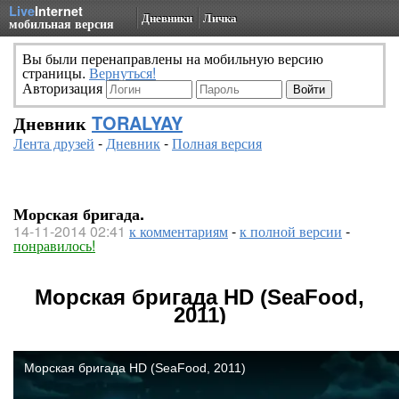
Live
Internet
Дневники
Личка
мобильная версия
Вы были перенаправлены на мобильную версию
страницы.
Вернуться!
Авторизация
Дневник
TORALYAY
Лента друзей
-
Дневник
-
Полная версия
Морская бригада.
14-11-2014 02:41
к комментариям
-
к полной версии
-
понравилось!
Морская бригада HD (SeaFood,
2011)