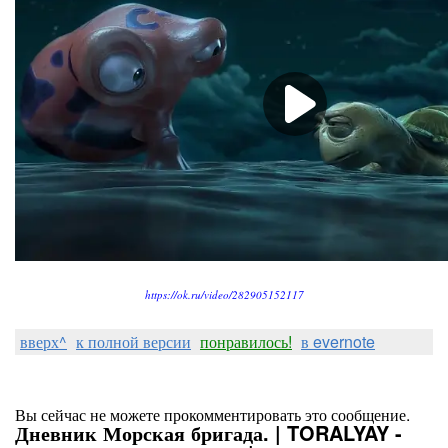
https://ok.ru/video/282905152117
вверх^
к полной версии
понравилось!
в evernote
Вы сейчас не можете прокомментировать это сообщение.
Дневник Морская бригада. | TORALYAY -