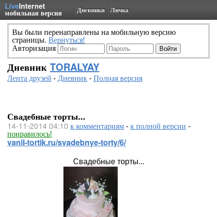
Live
Internet
Дневники
Личка
мобильная версия
Вы были перенаправлены на мобильную версию
страницы.
Вернуться!
Авторизация
Дневник
TORALYAY
Лента друзей
-
Дневник
-
Полная версия
Свадебные торты...
14-11-2014 04:10
к комментариям
-
к полной версии
-
понравилось!
vanil-tortik.ru/svadebnye-torty/6/
Свадебные торты...