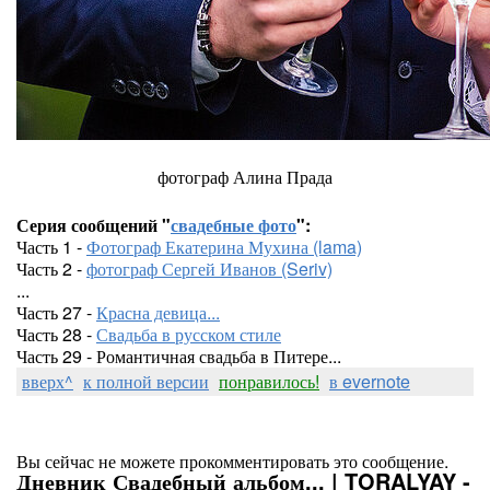
фотограф Алина Прада
Серия сообщений "
свадебные фото
":
Часть 1 -
Фотограф Екатерина Мухина (lama)
Часть 2 -
фотограф Сергей Иванов (Seriv)
...
Часть 27 -
Красна девица...
Часть 28 -
Свадьба в русском стиле
Часть 29 - Романтичная свадьба в Питере...
вверх^
к полной версии
понравилось!
в evernote
Вы сейчас не можете прокомментировать это сообщение.
Дневник Свадебный альбом... | TORALYAY -