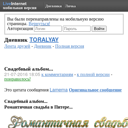
Live
Internet
Дневники
Личка
мобильная версия
Вы были перенаправлены на мобильную версию
страницы.
Вернуться!
Авторизация
Дневник
TORALYAY
Лента друзей
-
Дневник
-
Полная версия
Свадебный альбом...
21-07-2016 18:05
к комментариям
-
к полной версии
-
понравилось!
Это цитата сообщения
Lamerna
Оригинальное сообщение
Свадебный альбом...
Романтичная свадьба в Питере...