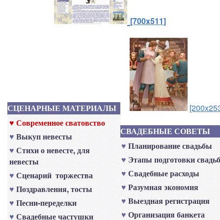
[700x511]
СЦЕНАРНЫЕ МАТЕРИАЛЫ
[200x25
♥
Современное сватовство
СВАДЕБНЫЕ СОВЕТЫ
♥
Выкуп невесты
♥
Планирование свадьбы
♥
Стихи о невесте, для
♥
Этапы подготовки свадь
невесты
♥
Свадебные расходы
♥
Сценарий торжества
♥
Разумная экономия
♥
Поздравления, тосты
♥
Выездная регистрация
♥
Песни-переделки
♥
Организация банкета
♥
Свадебные частушки