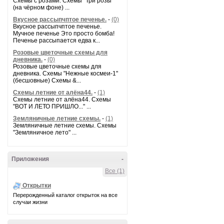
Схемы с розами. Схемы "Три розы"
(на чёрном фоне) ...
Вкусное рассыпчптое печенье.
-
(0)
Вкусное рассыпчптое печенье.
Мучное печенье Это просто бомба!
Печенье рассыпается едва к...
Розовые цветочные схемы для
дневника.
-
(0)
Розовые цветочные схемы для
дневника. Схемы "Нежные космеи-1"
(бесшовные) Схемы &...
Схемы летние от алёна44.
-
(1)
Схемы летние от алёна44. Схемы
"ВОТ И ЛЕТО ПРИШЛО..." ...
Земляничные летние схемы.
-
(1)
Земляничные летние схемы. Схемы
"Земляничное лето" ...
Приложения
-
Все (1)
Открытки
Перерожденный каталог открыток на все
случаи жизни