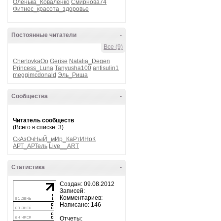
Оленька_Коваленко
Смирнова74
Фитнес_красота_здоровье
Постоянные читатели
-
Все (9)
ChertovkaOo
Gerise
Natalia_Degen
Princess_Luna
Tanyusha100
anfisulin1
meggimcdonald
Эль_Риша
Сообщества
-
Читатель сообществ
(Всего в списке: 3)
СкАзОчНыЙ_мИр_КаРтИНоК
АРТ_АРТель
Live__ART
Статистика
-
Создан: 09.08.2012
Записей:
Комментариев:
Написано: 146
Отчеты: