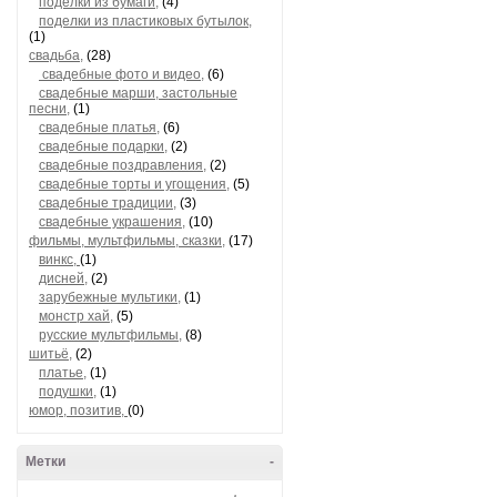
поделки из бумаги,
(4)
поделки из пластиковых бутылок,
(1)
свадьба,
(28)
свадебные фото и видео,
(6)
свадебные марши, застольные
песни,
(1)
свадебные платья,
(6)
свадебные подарки,
(2)
свадебные поздравления,
(2)
свадебные торты и угощения,
(5)
свадебные традиции,
(3)
свадебные украшения,
(10)
фильмы, мультфильмы, сказки,
(17)
винкс,
(1)
дисней,
(2)
зарубежные мультики,
(1)
монстр хай,
(5)
русские мультфильмы,
(8)
шитьё,
(2)
платье,
(1)
подушки,
(1)
юмор, позитив,
(0)
Метки
-