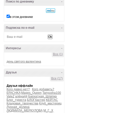
Поиск по дневнику
-
в этом дневнике
Подписка по e-mail
-
Интересы
-
Все (1)
день святого валентина
Друзья
-
Все (17)
Друзья оффлайн
Кого давно нет?
Кого добавить?
EFACHKA
Mages_Queen
Tanyusha100
ValeZ
алёна44
Бархатная_Шляпка
Блог_туриста
БЛОГбастер
КЕЙТАС
Кладовая_творчества
Клуб_мастериц
Лунная_долина
ЛЮДМИЛА_МЕРКУЛОВА
М_Г_Х