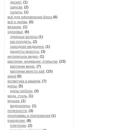
десерт,
(1)
закуски,
(2)
салаты,
(1)
всё для оформления блога
(6)
всё о любви,
(0)
вязание,
(1)
здоровье,
(6)
здороые волосы
(1)
как похудеть,
(2)
народная медицина,
(1)
рецепты красоты,
(3)
интересное видео,
(1)
картинки, анимации, открытки,
(23)
картинки винкс,
(7)
картинки монстр хай,
(15)
книги
(0)
косметика и макияж,
(7)
куклы,
(5)
куклы реборн,
(3)
мода, стиль,
(1)
музыка,
(1)
видеоклипы,
(1)
полезности,
(3)
программы и приложения
(1)
рукоделие,
(8)
плетение,
(2)