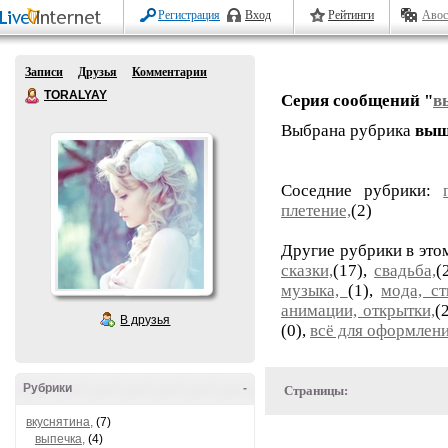
Регистрация
Вход
Рейтинги
Авос
Записи
Друзья
Комментарии
TORALYAY
Серия сообщений "
в
Выбрана рубрика
выш
Соседние рубрики:
плетение,
(2)
Другие рубрики в это
сказки,
(17),
свадьба,
(
музыка,
(1),
мода, ст
анимации, открытки,
(
В друзья
(0),
всё для оформлени
Рубрики
-
Страницы:
вкуснятина,
(7)
выпечка,
(4)