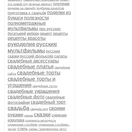
плетение
это новый год
печенье хворост
подарки на свадьбу
подборка рецептов
поделки из
подготовка к свадьбе
бумаги
полезности
полнометражные
мультфильмы
про русских
богатырей
реборн
рецепт
рецепты
рецепты красоты
рукоделие
русские
мультфильмы
русские
сказки
русский фольклёр
салаты
свадебные аксессуары
свадебные платья
свадебные
свадебные торты
сайты
свадебные торты и
угощения
свадебные тосты
свадебные украшения
свадебные фото
свадебные
свадебный торт
фотографии
свадьба
своими
свадьба png
сказки
руками
снежная
сказка
королева
сохранить молодость
спущенные столбики
спущенные столбики -
стиль
зигзаг
схемы "земляничное лето"