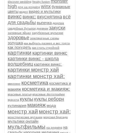
monster
discover wedding
freaky fusion
high
winx
бумажные
png на pngwing
цветы
видео и мультики
видео
винкс
винкс:
вкуснятина
всё
для свадьбы
выпечка
декупаж
закуски
свадебных бутылок
дневник
заливные яйцах
зарубежные мультики
здоровье
земляничные схемы
золушка
как выбрать размер и вес торта
как похудеть
как стать стройной
картинки
картинки винкс
картинки винкс - школа
волшебниц
картинки винкс:
картинки монстр хай
картинки монстр хай:
косметика
косметика и
квиллинг
косметика и макияж:
макияж
красивые платья
красивые фотографии
куклы
куклы реборн
красота
макияж
кулинария
мода
монстр хай
монстр хай:
монстрические мутации
морская бригада
мультики онлайн
мультфильмы
на
на pngwing
свадьбу
народная медицина
нюша -