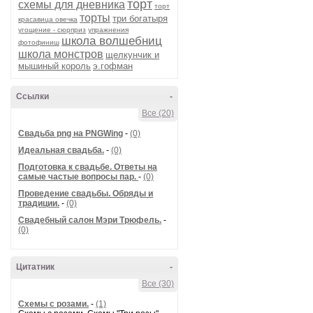
торт
схемы для дневника
торт
торты
три богатыря
красавица овечка
угощение - сюрприз
упражнения
школа волшебниц
фотофиниш
школа монстров
щелкунчик и
мышиный король
э.гофман
Ссылки
-
Все (20)
Cвадьба png на PNGWing
-
(0)
Идеальная свадьба.
-
(0)
Подготовка к свадьбе. Ответы на
самые частые вопросы пар.
-
(0)
Проведение свадьбы. Обряды и
традиции.
-
(0)
Свадебный салон Мэри Трюфель.
-
(0)
Цитатник
-
Все (30)
Схемы с розами.
-
(1)