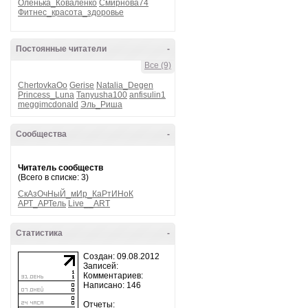
Оленька_Коваленко
Смирнова74
Фитнес_красота_здоровье
Постоянные читатели
-
Все (9)
ChertovkaOo
Gerise
Natalia_Degen
Princess_Luna
Tanyusha100
anfisulin1
meggimcdonald
Эль_Риша
Сообщества
-
Читатель сообществ
(Всего в списке: 3)
СкАзОчНыЙ_мИр_КаРтИНоК
АРТ_АРТель
Live__ART
Статистика
-
Создан: 09.08.2012
Записей:
Комментариев:
Написано: 146
Отчеты: