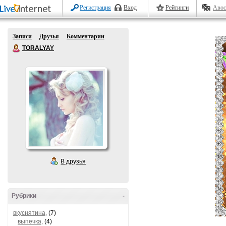
Регистрация
Вход
Рейтинги
Авос
Записи
Друзья
Комментарии
TORALYAY
В друзья
Рубрики
-
вкуснятина,
(7)
выпечка,
(4)