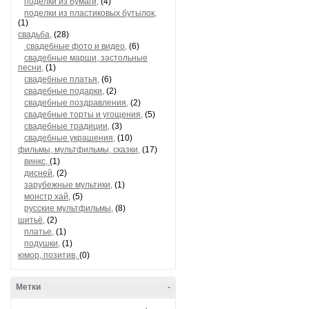
поделки из бумаги,
(4)
поделки из пластиковых бутылок,
(1)
свадьба,
(28)
свадебные фото и видео,
(6)
свадебные марши, застольные
песни,
(1)
свадебные платья,
(6)
свадебные подарки,
(2)
свадебные поздравления,
(2)
свадебные торты и угощения,
(5)
свадебные традиции,
(3)
свадебные украшения,
(10)
фильмы, мультфильмы, сказки,
(17)
винкс,
(1)
дисней,
(2)
зарубежные мультики,
(1)
монстр хай,
(5)
русские мультфильмы,
(8)
шитьё,
(2)
платье,
(1)
подушки,
(1)
юмор, позитив,
(0)
Метки
-