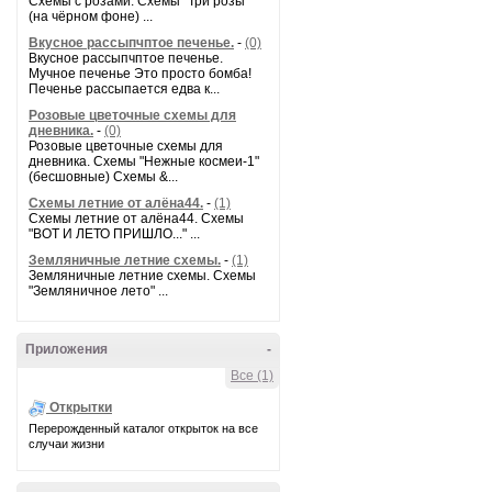
Схемы с розами. Схемы "Три розы"
(на чёрном фоне) ...
Вкусное рассыпчптое печенье.
-
(0)
Вкусное рассыпчптое печенье.
Мучное печенье Это просто бомба!
Печенье рассыпается едва к...
Розовые цветочные схемы для
дневника.
-
(0)
Розовые цветочные схемы для
дневника. Схемы "Нежные космеи-1"
(бесшовные) Схемы &...
Схемы летние от алёна44.
-
(1)
Схемы летние от алёна44. Схемы
"ВОТ И ЛЕТО ПРИШЛО..." ...
Земляничные летние схемы.
-
(1)
Земляничные летние схемы. Схемы
"Земляничное лето" ...
Приложения
-
Все (1)
Открытки
Перерожденный каталог открыток на все
случаи жизни