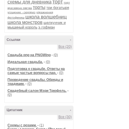
торт
схемы для дневника
торт
торты
три богатыря
красавица овечка
угощение - сюрприз
упражнения
школа волшебниц
фотофиниш
школа монстров
щелкунчик и
мышиный король
э.гофман
Ссылки
-
Все (20)
Cвадьба png на PNGWing
-
(0)
Идеальная свадьба.
-
(0)
Подготовка к свадьбе. Ответы на
самые частые вопросы пар.
-
(0)
Проведение свадьбы. Обряды и
традиции.
-
(0)
Свадебный салон Мэри Трюфель.
-
(0)
Цитатник
-
Все (30)
Схемы с розами.
-
(1)