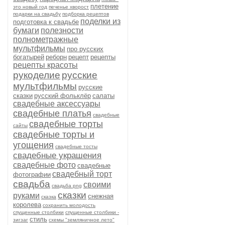
плетение
это новый год
печенье хворост
подарки на свадьбу
подборка рецептов
поделки из
подготовка к свадьбе
бумаги
полезности
полнометражные
мультфильмы
про русских
богатырей
реборн
рецепт
рецепты
рецепты красоты
рукоделие
русские
мультфильмы
русские
сказки
русский фольклёр
салаты
свадебные аксессуары
свадебные платья
свадебные
свадебные торты
сайты
свадебные торты и
угощения
свадебные тосты
свадебные украшения
свадебные фото
свадебные
свадебный торт
фотографии
свадьба
своими
свадьба png
сказки
руками
снежная
сказка
королева
сохранить молодость
спущенные столбики
спущенные столбики -
стиль
зигзаг
схемы "земляничное лето"