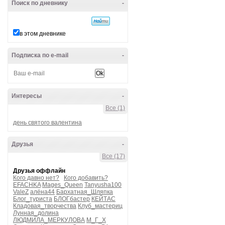
Поиск по дневнику
-
в этом дневнике
Подписка по e-mail
-
Интересы
-
Все (1)
день святого валентина
Друзья
-
Все (17)
Друзья оффлайн
Кого давно нет?
Кого добавить?
EFACHKA
Mages_Queen
Tanyusha100
ValeZ
алёна44
Бархатная_Шляпка
Блог_туриста
БЛОГбастер
КЕЙТАС
Кладовая_творчества
Клуб_мастериц
Лунная_долина
ЛЮДМИЛА_МЕРКУЛОВА
М_Г_Х