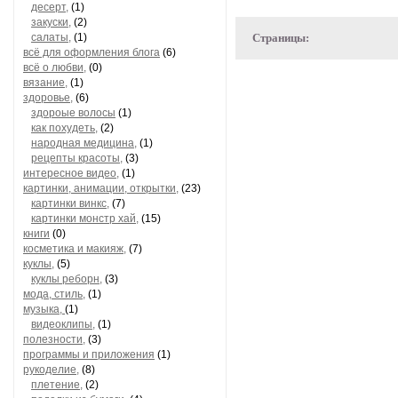
десерт,
(1)
закуски,
(2)
салаты,
(1)
Страницы:
всё для оформления блога
(6)
всё о любви,
(0)
вязание,
(1)
здоровье,
(6)
здороые волосы
(1)
как похудеть,
(2)
народная медицина,
(1)
рецепты красоты,
(3)
интересное видео,
(1)
картинки, анимации, открытки,
(23)
картинки винкс,
(7)
картинки монстр хай,
(15)
книги
(0)
косметика и макияж,
(7)
куклы,
(5)
куклы реборн,
(3)
мода, стиль,
(1)
музыка,
(1)
видеоклипы,
(1)
полезности,
(3)
программы и приложения
(1)
рукоделие,
(8)
плетение,
(2)