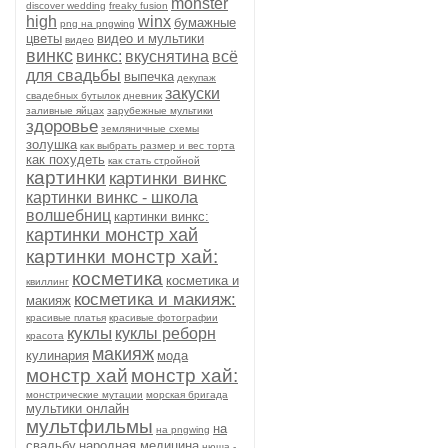
monster
discover wedding
freaky fusion
high
winx
бумажные
png на pngwing
цветы
видео и мультики
видео
винкс
винкс:
вкуснятина
всё
для свадьбы
выпечка
декупаж
закуски
свадебных бутылок
дневник
заливные яйцах
зарубежные мультики
здоровье
земляничные схемы
золушка
как выбрать размер и вес торта
как похудеть
как стать стройной
картинки
картинки винкс
картинки винкс - школа
волшебниц
картинки винкс:
картинки монстр хай
картинки монстр хай:
косметика
косметика и
квиллинг
косметика и макияж:
макияж
красивые платья
красивые фотографии
куклы
куклы реборн
красота
макияж
кулинария
мода
монстр хай
монстр хай:
монстрические мутации
морская бригада
мультики онлайн
мультфильмы
на
на pngwing
свадьбу
народная медицина
нюша -