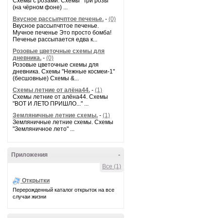
Схемы с розами. Схемы "Три розы"
(на чёрном фоне) ...
Вкусное рассыпчптое печенье.
-
(0)
Вкусное рассыпчптое печенье.
Мучное печенье Это просто бомба!
Печенье рассыпается едва к...
Розовые цветочные схемы для
дневника.
-
(0)
Розовые цветочные схемы для
дневника. Схемы "Нежные космеи-1"
(бесшовные) Схемы &...
Схемы летние от алёна44.
-
(1)
Схемы летние от алёна44. Схемы
"ВОТ И ЛЕТО ПРИШЛО..." ...
Земляничные летние схемы.
-
(1)
Земляничные летние схемы. Схемы
"Земляничное лето" ...
Приложения
-
Все (1)
Открытки
Перерожденный каталог открыток на все
случаи жизни