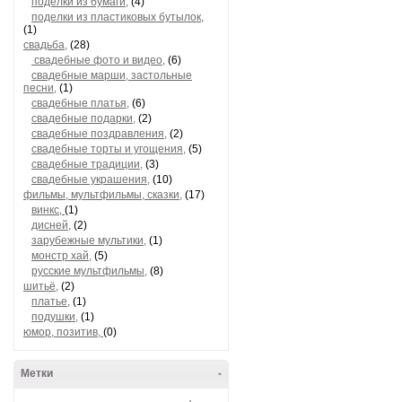
поделки из бумаги,
(4)
поделки из пластиковых бутылок,
(1)
свадьба,
(28)
свадебные фото и видео,
(6)
свадебные марши, застольные
песни,
(1)
свадебные платья,
(6)
свадебные подарки,
(2)
свадебные поздравления,
(2)
свадебные торты и угощения,
(5)
свадебные традиции,
(3)
свадебные украшения,
(10)
фильмы, мультфильмы, сказки,
(17)
винкс,
(1)
дисней,
(2)
зарубежные мультики,
(1)
монстр хай,
(5)
русские мультфильмы,
(8)
шитьё,
(2)
платье,
(1)
подушки,
(1)
юмор, позитив,
(0)
Метки
-