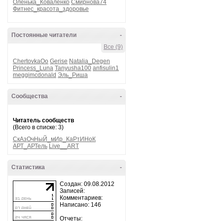
Оленька_Коваленко
Смирнова74
Фитнес_красота_здоровье
Постоянные читатели
-
Все (9)
ChertovkaOo
Gerise
Natalia_Degen
Princess_Luna
Tanyusha100
anfisulin1
meggimcdonald
Эль_Риша
Сообщества
-
Читатель сообществ
(Всего в списке: 3)
СкАзОчНыЙ_мИр_КаРтИНоК
АРТ_АРТель
Live__ART
Статистика
-
Создан: 09.08.2012
Записей:
Комментариев:
Написано: 146
Отчеты: