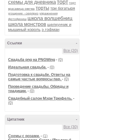
торт
схемы для дневника
торт
торты
три богатыря
красавица овечка
угощение - сюрприз
упражнения
школа волшебниц
фотофиниш
школа монстров
щелкунчик и
мышиный король
э.гофман
Ссылки
-
Все (20)
Cвадьба png на PNGWing
-
(0)
Идеальная свадьба.
-
(0)
Подготовка к свадьбе. Ответы на
самые частые вопросы пар.
-
(0)
Проведение свадьбы. Обряды и
традиции.
-
(0)
Свадебный салон Мэри Трюфель.
-
(0)
Цитатник
-
Все (30)
Схемы с розами.
-
(1)