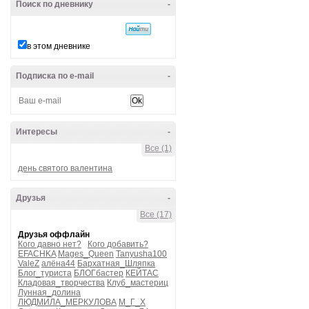
Поиск по дневнику
-
в этом дневнике
Подписка по e-mail
-
Интересы
-
Все (1)
день святого валентина
Друзья
-
Все (17)
Друзья оффлайн
Кого давно нет?
Кого добавить?
EFACHKA
Mages_Queen
Tanyusha100
ValeZ
алёна44
Бархатная_Шляпка
Блог_туриста
БЛОГбастер
КЕЙТАС
Кладовая_творчества
Клуб_мастериц
Лунная_долина
ЛЮДМИЛА_МЕРКУЛОВА
М_Г_Х