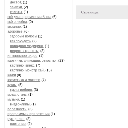
десерт,
(1)
закуски,
(2)
салаты,
(1)
Страницы:
всё для оформления блога
(6)
всё о любви,
(0)
вязание,
(1)
здоровье,
(6)
здороые волосы
(1)
как похудеть,
(2)
народная медицина,
(1)
рецепты красоты,
(3)
интересное видео,
(1)
картинки, анимации, открытки,
(23)
картинки винкс,
(7)
картинки монстр хай,
(15)
книги
(0)
косметика и макияж,
(7)
куклы,
(5)
куклы реборн,
(3)
мода, стиль,
(1)
музыка,
(1)
видеоклипы,
(1)
полезности,
(3)
программы и приложения
(1)
рукоделие,
(8)
плетение,
(2)