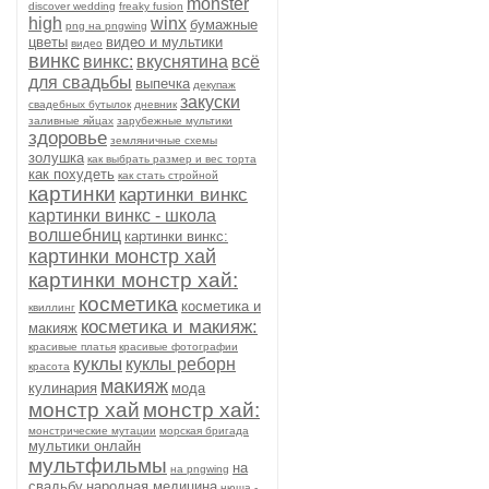
monster
discover wedding
freaky fusion
high
winx
бумажные
png на pngwing
цветы
видео и мультики
видео
винкс
винкс:
вкуснятина
всё
для свадьбы
выпечка
декупаж
закуски
свадебных бутылок
дневник
заливные яйцах
зарубежные мультики
здоровье
земляничные схемы
золушка
как выбрать размер и вес торта
как похудеть
как стать стройной
картинки
картинки винкс
картинки винкс - школа
волшебниц
картинки винкс:
картинки монстр хай
картинки монстр хай:
косметика
косметика и
квиллинг
косметика и макияж:
макияж
красивые платья
красивые фотографии
куклы
куклы реборн
красота
макияж
кулинария
мода
монстр хай
монстр хай:
монстрические мутации
морская бригада
мультики онлайн
мультфильмы
на
на pngwing
свадьбу
народная медицина
нюша -