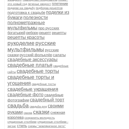
плетение
это новый год
печенье хворост
подарки на свадьбу
подборка рецептов
поделки из
подготовка к свадьбе
бумаги
полезности
полнометражные
мультфильмы
про русских
богатырей
реборн
рецепт
рецепты
рецепты красоты
рукоделие
русские
мультфильмы
русские
сказки
русский фольклёр
салаты
свадебные аксессуары
свадебные платья
свадебные
свадебные торты
сайты
свадебные торты и
угощения
свадебные тосты
свадебные украшения
свадебные фото
свадебные
свадебный торт
фотографии
свадьба
своими
свадьба png
сказки
руками
снежная
сказка
королева
сохранить молодость
спущенные столбики
спущенные столбики -
стиль
зигзаг
схемы "земляничное лето"