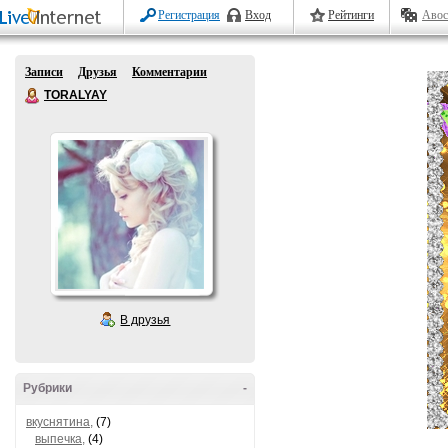
Регистрация
Вход
Рейтинги
Авос
Записи
Друзья
Комментарии
TORALYAY
В друзья
Рубрики
-
вкуснятина,
(7)
выпечка,
(4)