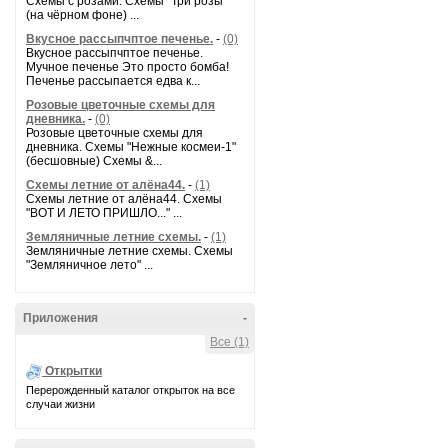
Схемы с розами. Схемы "Три розы"
(на чёрном фоне) ...
Вкусное рассыпчптое печенье.
-
(0)
Вкусное рассыпчптое печенье.
Мучное печенье Это просто бомба!
Печенье рассыпается едва к...
Розовые цветочные схемы для
дневника.
-
(0)
Розовые цветочные схемы для
дневника. Схемы "Нежные космеи-1"
(бесшовные) Схемы &...
Схемы летние от алёна44.
-
(1)
Схемы летние от алёна44. Схемы
"ВОТ И ЛЕТО ПРИШЛО..." ...
Земляничные летние схемы.
-
(1)
Земляничные летние схемы. Схемы
"Земляничное лето" ...
Приложения
-
Все (1)
Открытки
Перерожденный каталог открыток на все
случаи жизни