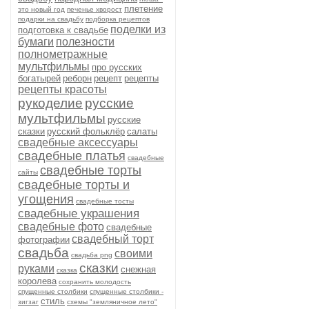
плетение
это новый год
печенье хворост
подарки на свадьбу
подборка рецептов
поделки из
подготовка к свадьбе
бумаги
полезности
полнометражные
мультфильмы
про русских
богатырей
реборн
рецепт
рецепты
рецепты красоты
рукоделие
русские
мультфильмы
русские
сказки
русский фольклёр
салаты
свадебные аксессуары
свадебные платья
свадебные
свадебные торты
сайты
свадебные торты и
угощения
свадебные тосты
свадебные украшения
свадебные фото
свадебные
свадебный торт
фотографии
свадьба
своими
свадьба png
сказки
руками
снежная
сказка
королева
сохранить молодость
спущенные столбики
спущенные столбики -
стиль
зигзаг
схемы "земляничное лето"