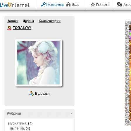
Регистрация
Вход
Рейтинги
Авос
Записи
Друзья
Комментарии
TORALYAY
В друзья
Рубрики
-
вкуснятина,
(7)
выпечка,
(4)