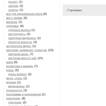
десерт,
(1)
закуски,
(2)
салаты,
(1)
Страницы:
всё для оформления блога
(6)
всё о любви,
(0)
вязание,
(1)
здоровье,
(6)
здороые волосы
(1)
как похудеть,
(2)
народная медицина,
(1)
рецепты красоты,
(3)
интересное видео,
(1)
картинки, анимации, открытки,
(23)
картинки винкс,
(7)
картинки монстр хай,
(15)
книги
(0)
косметика и макияж,
(7)
куклы,
(5)
куклы реборн,
(3)
мода, стиль,
(1)
музыка,
(1)
видеоклипы,
(1)
полезности,
(3)
программы и приложения
(1)
рукоделие,
(8)
плетение,
(2)