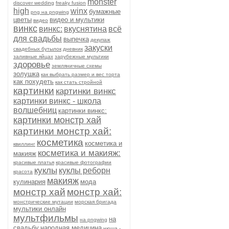
monster
discover wedding
freaky fusion
high
winx
бумажные
png на pngwing
цветы
видео и мультики
видео
винкс
винкс:
вкуснятина
всё
для свадьбы
выпечка
декупаж
закуски
свадебных бутылок
дневник
заливные яйцах
зарубежные мультики
здоровье
земляничные схемы
золушка
как выбрать размер и вес торта
как похудеть
как стать стройной
картинки
картинки винкс
картинки винкс - школа
волшебниц
картинки винкс:
картинки монстр хай
картинки монстр хай:
косметика
косметика и
квиллинг
косметика и макияж:
макияж
красивые платья
красивые фотографии
куклы
куклы реборн
красота
макияж
кулинария
мода
монстр хай
монстр хай:
монстрические мутации
морская бригада
мультики онлайн
мультфильмы
на
на pngwing
свадьбу
народная медицина
нюша -