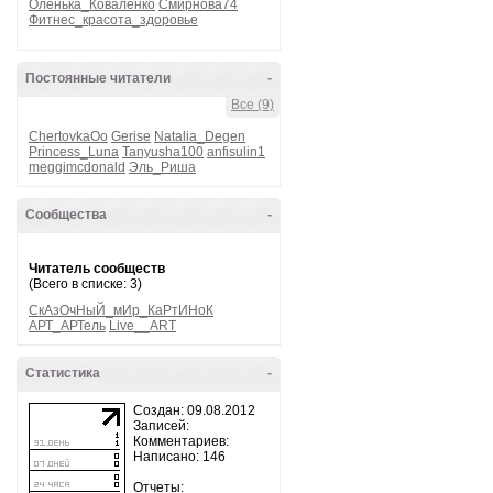
Оленька_Коваленко
Смирнова74
Фитнес_красота_здоровье
Постоянные читатели
-
Все (9)
ChertovkaOo
Gerise
Natalia_Degen
Princess_Luna
Tanyusha100
anfisulin1
meggimcdonald
Эль_Риша
Сообщества
-
Читатель сообществ
(Всего в списке: 3)
СкАзОчНыЙ_мИр_КаРтИНоК
АРТ_АРТель
Live__ART
Статистика
-
Создан: 09.08.2012
Записей:
Комментариев:
Написано: 146
Отчеты: