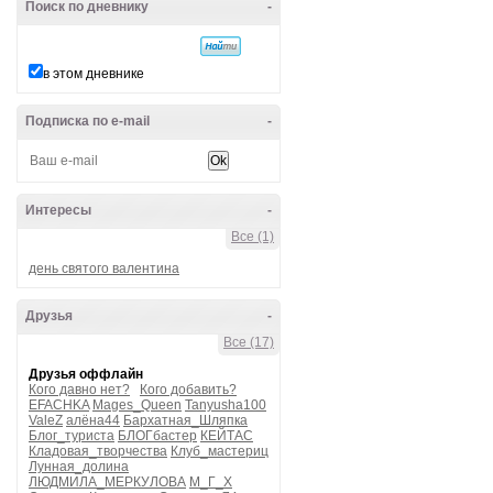
Поиск по дневнику
-
в этом дневнике
Подписка по e-mail
-
Интересы
-
Все (1)
день святого валентина
Друзья
-
Все (17)
Друзья оффлайн
Кого давно нет?
Кого добавить?
EFACHKA
Mages_Queen
Tanyusha100
ValeZ
алёна44
Бархатная_Шляпка
Блог_туриста
БЛОГбастер
КЕЙТАС
Кладовая_творчества
Клуб_мастериц
Лунная_долина
ЛЮДМИЛА_МЕРКУЛОВА
М_Г_Х