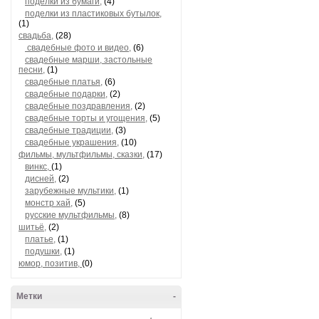
поделки из бумаги,
(4)
поделки из пластиковых бутылок,
(1)
свадьба,
(28)
свадебные фото и видео,
(6)
свадебные марши, застольные
песни,
(1)
свадебные платья,
(6)
свадебные подарки,
(2)
свадебные поздравления,
(2)
свадебные торты и угощения,
(5)
свадебные традиции,
(3)
свадебные украшения,
(10)
фильмы, мультфильмы, сказки,
(17)
винкс,
(1)
дисней,
(2)
зарубежные мультики,
(1)
монстр хай,
(5)
русские мультфильмы,
(8)
шитьё,
(2)
платье,
(1)
подушки,
(1)
юмор, позитив,
(0)
Метки
-