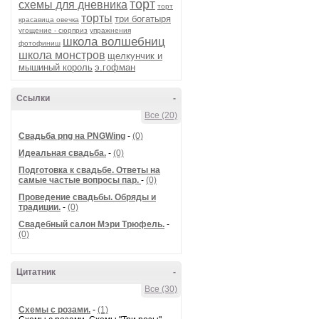
торт
схемы для дневника
торт
торты
три богатыря
красавица овечка
угощение - сюрприз
упражнения
школа волшебниц
фотофиниш
школа монстров
щелкунчик и
мышиный король
э.гофман
Ссылки
-
Все (20)
Cвадьба png на PNGWing
-
(0)
Идеальная свадьба.
-
(0)
Подготовка к свадьбе. Ответы на
самые частые вопросы пар.
-
(0)
Проведение свадьбы. Обряды и
традиции.
-
(0)
Свадебный салон Мэри Трюфель.
-
(0)
Цитатник
-
Все (30)
Схемы с розами.
-
(1)