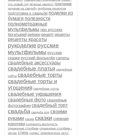
плетение
это новый год
печенье хворост
подарки на свадьбу
подборка рецептов
поделки из
подготовка к свадьбе
бумаги
полезности
полнометражные
мультфильмы
про русских
богатырей
реборн
рецепт
рецепты
рецепты красоты
рукоделие
русские
мультфильмы
русские
сказки
русский фольклёр
салаты
свадебные аксессуары
свадебные платья
свадебные
свадебные торты
сайты
свадебные торты и
угощения
свадебные тосты
свадебные украшения
свадебные фото
свадебные
свадебный торт
фотографии
свадьба
своими
свадьба png
сказки
руками
снежная
сказка
королева
сохранить молодость
спущенные столбики
спущенные столбики -
стиль
зигзаг
схемы "земляничное лето"