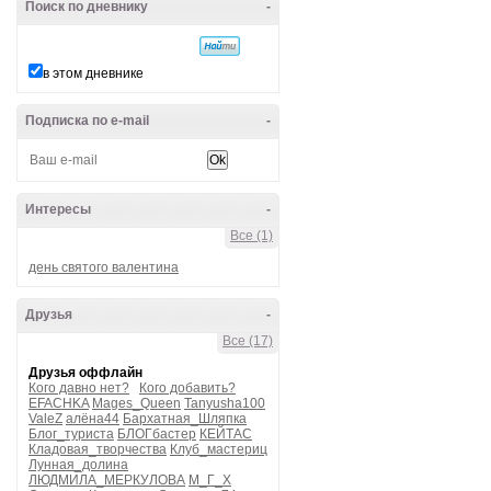
Поиск по дневнику
-
в этом дневнике
Подписка по e-mail
-
Интересы
-
Все (1)
день святого валентина
Друзья
-
Все (17)
Друзья оффлайн
Кого давно нет?
Кого добавить?
EFACHKA
Mages_Queen
Tanyusha100
ValeZ
алёна44
Бархатная_Шляпка
Блог_туриста
БЛОГбастер
КЕЙТАС
Кладовая_творчества
Клуб_мастериц
Лунная_долина
ЛЮДМИЛА_МЕРКУЛОВА
М_Г_Х