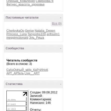
Оленька_Коваленко
Смирнова74
Фитнес_красота_здоровье
Постоянные читатели
-
Все (9)
ChertovkaOo
Gerise
Natalia_Degen
Princess_Luna
Tanyusha100
anfisulin1
meggimcdonald
Эль_Риша
Сообщества
-
Читатель сообществ
(Всего в списке: 3)
СкАзОчНыЙ_мИр_КаРтИНоК
АРТ_АРТель
Live__ART
Статистика
-
Создан: 09.08.2012
Записей:
Комментариев:
Написано: 146
Отчеты: