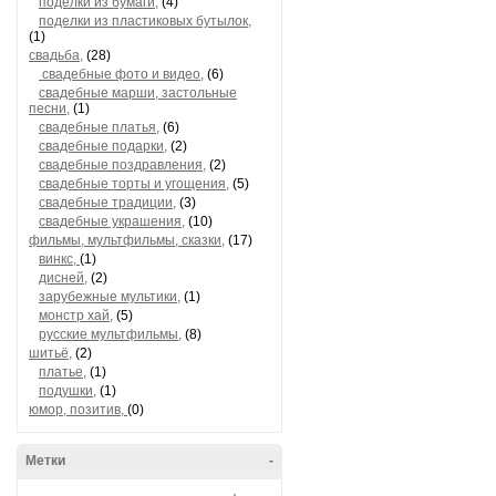
поделки из бумаги,
(4)
поделки из пластиковых бутылок,
(1)
свадьба,
(28)
свадебные фото и видео,
(6)
свадебные марши, застольные
песни,
(1)
свадебные платья,
(6)
свадебные подарки,
(2)
свадебные поздравления,
(2)
свадебные торты и угощения,
(5)
свадебные традиции,
(3)
свадебные украшения,
(10)
фильмы, мультфильмы, сказки,
(17)
винкс,
(1)
дисней,
(2)
зарубежные мультики,
(1)
монстр хай,
(5)
русские мультфильмы,
(8)
шитьё,
(2)
платье,
(1)
подушки,
(1)
юмор, позитив,
(0)
Метки
-