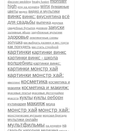
monster
discover wedding
freaky fusion
high
winx
бумажные
png на pngwing
цветы
видео и мультики
видео
винкс
винкс:
вкуснятина
всё
для свадьбы
выпечка
декупаж
закуски
свадебных бутылок
дневник
заливные яйцах
зарубежные мультики
здоровье
земляничные схемы
золушка
как выбрать размер и вес торта
как похудеть
как стать стройной
картинки
картинки винкс
картинки винкс - школа
волшебниц
картинки винкс:
картинки монстр хай
картинки монстр хай:
косметика
косметика и
квиллинг
косметика и макияж:
макияж
красивые платья
красивые фотографии
куклы
куклы реборн
красота
макияж
кулинария
мода
монстр хай
монстр хай:
монстрические мутации
морская бригада
мультики онлайн
мультфильмы
на
на pngwing
свадьбу
народная медицина
нюша -