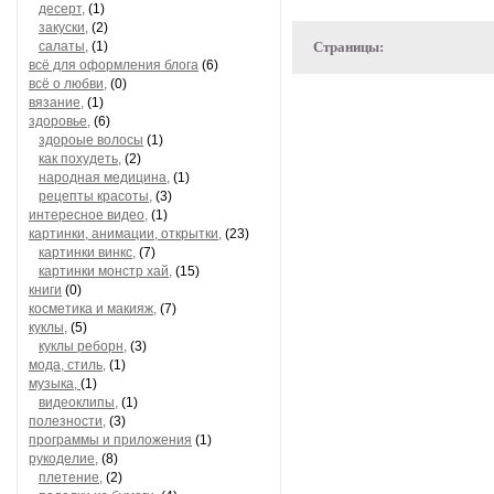
десерт,
(1)
закуски,
(2)
салаты,
(1)
Страницы:
всё для оформления блога
(6)
всё о любви,
(0)
вязание,
(1)
здоровье,
(6)
здороые волосы
(1)
как похудеть,
(2)
народная медицина,
(1)
рецепты красоты,
(3)
интересное видео,
(1)
картинки, анимации, открытки,
(23)
картинки винкс,
(7)
картинки монстр хай,
(15)
книги
(0)
косметика и макияж,
(7)
куклы,
(5)
куклы реборн,
(3)
мода, стиль,
(1)
музыка,
(1)
видеоклипы,
(1)
полезности,
(3)
программы и приложения
(1)
рукоделие,
(8)
плетение,
(2)