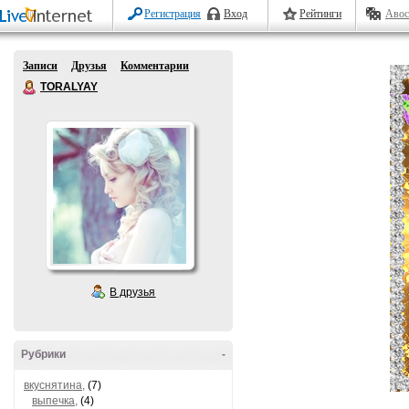
Регистрация
Вход
Рейтинги
Авос
Записи
Друзья
Комментарии
TORALYAY
В друзья
Рубрики
-
вкуснятина,
(7)
выпечка,
(4)