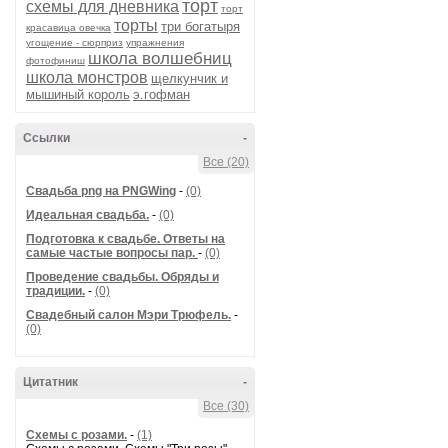
торт
схемы для дневника
торт
торты
три богатыря
красавица овечка
угощение - сюрприз
упражнения
школа волшебниц
фотофиниш
школа монстров
щелкунчик и
мышиный король
э.гофман
Ссылки
-
Все (20)
Cвадьба png на PNGWing
-
(0)
Идеальная свадьба.
-
(0)
Подготовка к свадьбе. Ответы на
самые частые вопросы пар.
-
(0)
Проведение свадьбы. Обряды и
традиции.
-
(0)
Свадебный салон Мэри Трюфель.
-
(0)
Цитатник
-
Все (30)
Схемы с розами.
-
(1)