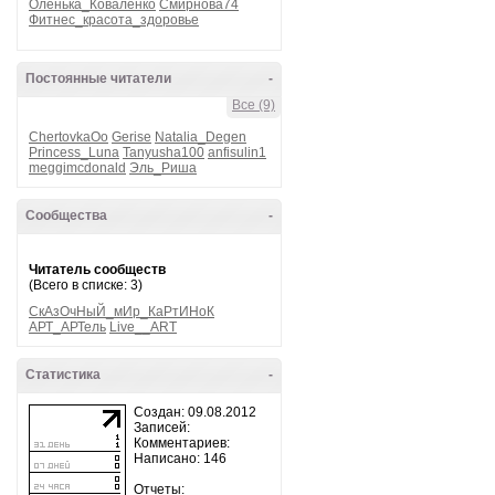
Оленька_Коваленко
Смирнова74
Фитнес_красота_здоровье
Постоянные читатели
-
Все (9)
ChertovkaOo
Gerise
Natalia_Degen
Princess_Luna
Tanyusha100
anfisulin1
meggimcdonald
Эль_Риша
Сообщества
-
Читатель сообществ
(Всего в списке: 3)
СкАзОчНыЙ_мИр_КаРтИНоК
АРТ_АРТель
Live__ART
Статистика
-
Создан: 09.08.2012
Записей:
Комментариев:
Написано: 146
Отчеты: