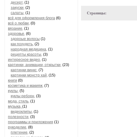
десерт,
(1)
закуски,
(2)
салаты,
(1)
Страницы:
всё для оформления блога
(6)
всё о любви,
(0)
вязание,
(1)
здоровье,
(6)
здороые волосы
(1)
как похудеть,
(2)
народная медицина,
(1)
рецепты красоты,
(3)
интересное видео,
(1)
картинки, анимации, открытки,
(23)
картинки винкс,
(7)
картинки монстр хай,
(15)
книги
(0)
косметика и макияж,
(7)
куклы,
(5)
куклы реборн,
(3)
мода, стиль,
(1)
музыка,
(1)
видеоклипы,
(1)
полезности,
(3)
программы и приложения
(1)
рукоделие,
(8)
плетение,
(2)