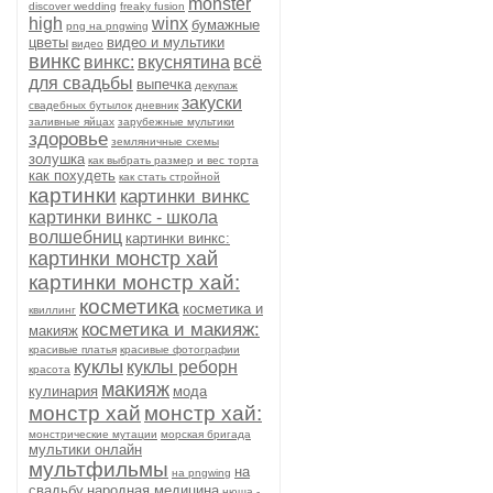
monster
discover wedding
freaky fusion
high
winx
бумажные
png на pngwing
цветы
видео и мультики
видео
винкс
винкс:
вкуснятина
всё
для свадьбы
выпечка
декупаж
закуски
свадебных бутылок
дневник
заливные яйцах
зарубежные мультики
здоровье
земляничные схемы
золушка
как выбрать размер и вес торта
как похудеть
как стать стройной
картинки
картинки винкс
картинки винкс - школа
волшебниц
картинки винкс:
картинки монстр хай
картинки монстр хай:
косметика
косметика и
квиллинг
косметика и макияж:
макияж
красивые платья
красивые фотографии
куклы
куклы реборн
красота
макияж
кулинария
мода
монстр хай
монстр хай:
монстрические мутации
морская бригада
мультики онлайн
мультфильмы
на
на pngwing
свадьбу
народная медицина
нюша -