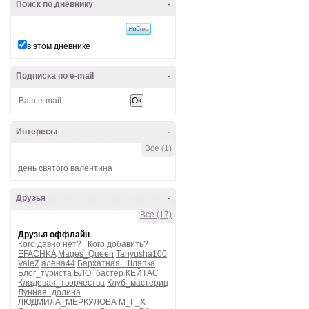
Поиск по дневнику
-
в этом дневнике
Подписка по e-mail
-
Интересы
-
Все (1)
день святого валентина
Друзья
-
Все (17)
Друзья оффлайн
Кого давно нет?
Кого добавить?
EFACHKA
Mages_Queen
Tanyusha100
ValeZ
алёна44
Бархатная_Шляпка
Блог_туриста
БЛОГбастер
КЕЙТАС
Кладовая_творчества
Клуб_мастериц
Лунная_долина
ЛЮДМИЛА_МЕРКУЛОВА
М_Г_Х