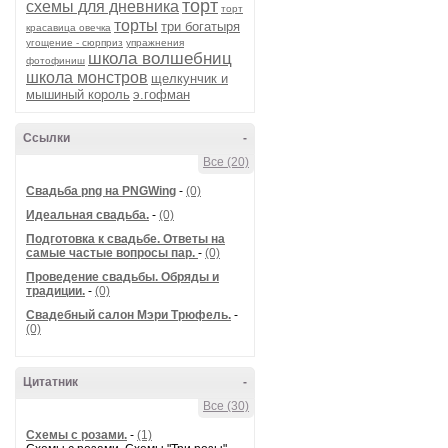
торт
схемы для дневника
торт
торты
три богатыря
красавица овечка
угощение - сюрприз
упражнения
школа волшебниц
фотофиниш
школа монстров
щелкунчик и
мышиный король
э.гофман
Ссылки
-
Все (20)
Cвадьба png на PNGWing
-
(0)
Идеальная свадьба.
-
(0)
Подготовка к свадьбе. Ответы на
самые частые вопросы пар.
-
(0)
Проведение свадьбы. Обряды и
традиции.
-
(0)
Свадебный салон Мэри Трюфель.
-
(0)
Цитатник
-
Все (30)
Схемы с розами.
-
(1)