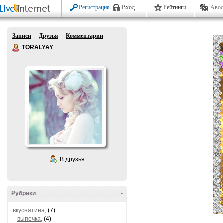
Регистрация
Вход
Рейтинги
Авос
Записи
Друзья
Комментарии
TORALYAY
В друзья
Рубрики
-
вкуснятина,
(7)
выпечка,
(4)