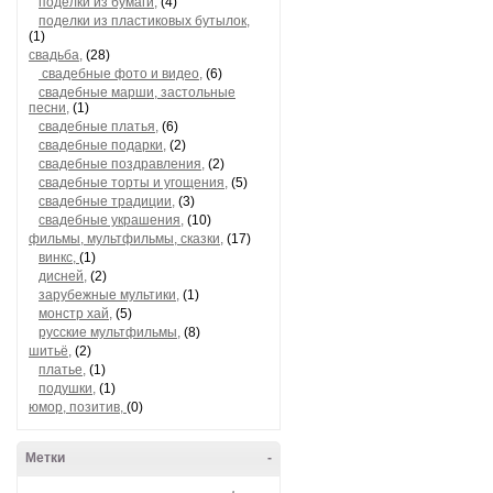
поделки из бумаги,
(4)
поделки из пластиковых бутылок,
(1)
свадьба,
(28)
свадебные фото и видео,
(6)
свадебные марши, застольные
песни,
(1)
свадебные платья,
(6)
свадебные подарки,
(2)
свадебные поздравления,
(2)
свадебные торты и угощения,
(5)
свадебные традиции,
(3)
свадебные украшения,
(10)
фильмы, мультфильмы, сказки,
(17)
винкс,
(1)
дисней,
(2)
зарубежные мультики,
(1)
монстр хай,
(5)
русские мультфильмы,
(8)
шитьё,
(2)
платье,
(1)
подушки,
(1)
юмор, позитив,
(0)
Метки
-