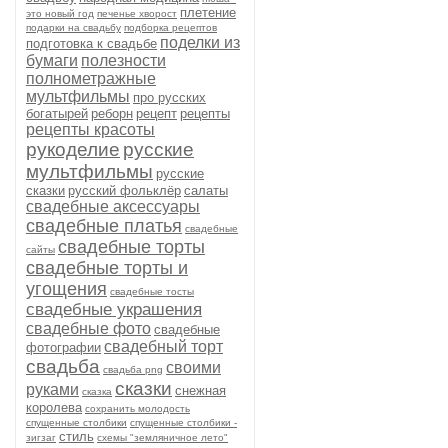
плетение
это новый год
печенье хворост
подарки на свадьбу
подборка рецептов
поделки из
подготовка к свадьбе
бумаги
полезности
полнометражные
мультфильмы
про русских
богатырей
реборн
рецепт
рецепты
рецепты красоты
рукоделие
русские
мультфильмы
русские
сказки
русский фольклёр
салаты
свадебные аксессуары
свадебные платья
свадебные
свадебные торты
сайты
свадебные торты и
угощения
свадебные тосты
свадебные украшения
свадебные фото
свадебные
свадебный торт
фотографии
свадьба
своими
свадьба png
сказки
руками
снежная
сказка
королева
сохранить молодость
спущенные столбики
спущенные столбики -
стиль
зигзаг
схемы "земляничное лето"