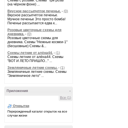
Схемы с розами. Схемы "Три розы"
(на чёрном фоне) ...
Вкусное рассыпчптое печенье.
-
(0)
Вкусное рассыпчптое печенье.
Мучное печенье Это просто бомба!
Печенье рассыпается едва к...
Розовые цветочные схемы для
дневника.
-
(0)
Розовые цветочные схемы для
дневника. Схемы "Нежные космеи-1"
(бесшовные) Схемы &...
Схемы летние от алёна44.
-
(1)
Схемы летние от алёна44. Схемы
"ВОТ И ЛЕТО ПРИШЛО..." ...
Земляничные летние схемы.
-
(1)
Земляничные летние схемы. Схемы
"Земляничное лето" ...
Приложения
-
Все (1)
Открытки
Перерожденный каталог открыток на все
случаи жизни