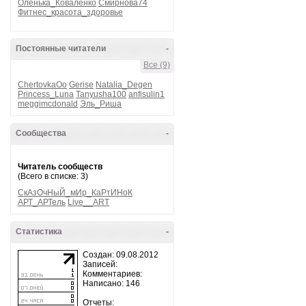
Оленька_Коваленко
Смирнова74
Фитнес_красота_здоровье
Постоянные читатели
-
Все (9)
ChertovkaOo
Gerise
Natalia_Degen
Princess_Luna
Tanyusha100
anfisulin1
meggimcdonald
Эль_Риша
Сообщества
-
Читатель сообществ
(Всего в списке: 3)
СкАзОчНыЙ_мИр_КаРтИНоК
АРТ_АРТель
Live__ART
Статистика
-
Создан: 09.08.2012
Записей:
Комментариев:
Написано: 146
Отчеты: