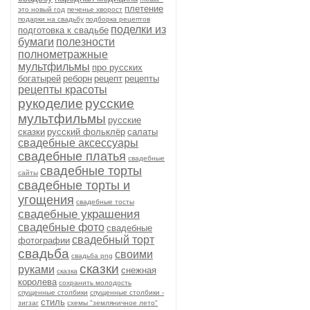
плетение
это новый год
печенье хворост
подарки на свадьбу
подборка рецептов
поделки из
подготовка к свадьбе
бумаги
полезности
полнометражные
мультфильмы
про русских
богатырей
реборн
рецепт
рецепты
рецепты красоты
рукоделие
русские
мультфильмы
русские
сказки
русский фольклёр
салаты
свадебные аксессуары
свадебные платья
свадебные
свадебные торты
сайты
свадебные торты и
угощения
свадебные тосты
свадебные украшения
свадебные фото
свадебные
свадебный торт
фотографии
свадьба
своими
свадьба png
сказки
руками
снежная
сказка
королева
сохранить молодость
спущенные столбики
спущенные столбики -
стиль
зигзаг
схемы "земляничное лето"