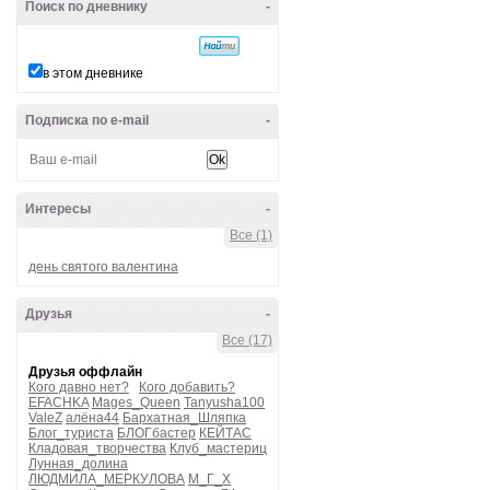
Поиск по дневнику
-
в этом дневнике
Подписка по e-mail
-
Интересы
-
Все (1)
день святого валентина
Друзья
-
Все (17)
Друзья оффлайн
Кого давно нет?
Кого добавить?
EFACHKA
Mages_Queen
Tanyusha100
ValeZ
алёна44
Бархатная_Шляпка
Блог_туриста
БЛОГбастер
КЕЙТАС
Кладовая_творчества
Клуб_мастериц
Лунная_долина
ЛЮДМИЛА_МЕРКУЛОВА
М_Г_Х