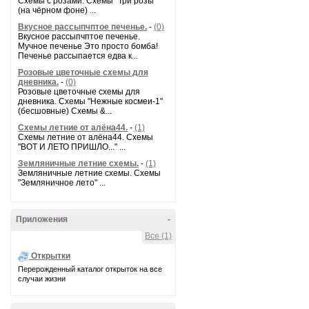
Схемы с розами. Схемы "Три розы"
(на чёрном фоне) ...
Вкусное рассыпчптое печенье.
-
(0)
Вкусное рассыпчптое печенье.
Мучное печенье Это просто бомба!
Печенье рассыпается едва к...
Розовые цветочные схемы для
дневника.
-
(0)
Розовые цветочные схемы для
дневника. Схемы "Нежные космеи-1"
(бесшовные) Схемы &...
Схемы летние от алёна44.
-
(1)
Схемы летние от алёна44. Схемы
"ВОТ И ЛЕТО ПРИШЛО..." ...
Земляничные летние схемы.
-
(1)
Земляничные летние схемы. Схемы
"Земляничное лето" ...
Приложения
-
Все (1)
Открытки
Перерожденный каталог открыток на все
случаи жизни