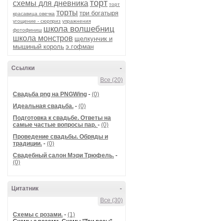
торт
схемы для дневника
торт
торты
три богатыря
красавица овечка
угощение - сюрприз
упражнения
школа волшебниц
фотофиниш
школа монстров
щелкунчик и
мышиный король
э.гофман
Ссылки
-
Все (20)
Cвадьба png на PNGWing
-
(0)
Идеальная свадьба.
-
(0)
Подготовка к свадьбе. Ответы на
самые частые вопросы пар.
-
(0)
Проведение свадьбы. Обряды и
традиции.
-
(0)
Свадебный салон Мэри Трюфель.
-
(0)
Цитатник
-
Все (30)
Схемы с розами.
-
(1)