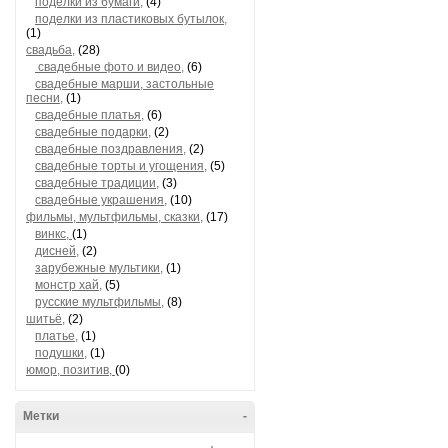
поделки из бумаги,
(4)
поделки из пластиковых бутылок,
(1)
свадьба,
(28)
свадебные фото и видео,
(6)
свадебные марши, застольные
песни,
(1)
свадебные платья,
(6)
свадебные подарки,
(2)
свадебные поздравления,
(2)
свадебные торты и угощения,
(5)
свадебные традиции,
(3)
свадебные украшения,
(10)
фильмы, мультфильмы, сказки,
(17)
винкс,
(1)
дисней,
(2)
зарубежные мультики,
(1)
монстр хай,
(5)
русские мультфильмы,
(8)
шитьё,
(2)
платье,
(1)
подушки,
(1)
юмор, позитив,
(0)
Метки
-