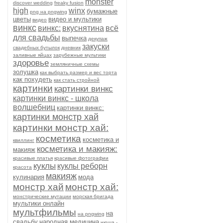
monster
discover wedding
freaky fusion
high
winx
бумажные
png на pngwing
цветы
видео и мультики
видео
винкс
винкс:
вкуснятина
всё
для свадьбы
выпечка
декупаж
закуски
свадебных бутылок
дневник
заливные яйцах
зарубежные мультики
здоровье
земляничные схемы
золушка
как выбрать размер и вес торта
как похудеть
как стать стройной
картинки
картинки винкс
картинки винкс - школа
волшебниц
картинки винкс:
картинки монстр хай
картинки монстр хай:
косметика
косметика и
квиллинг
косметика и макияж:
макияж
красивые платья
красивые фотографии
куклы
куклы реборн
красота
макияж
кулинария
мода
монстр хай
монстр хай:
монстрические мутации
морская бригада
мультики онлайн
мультфильмы
на
на pngwing
свадьбу
народная медицина
нюша -