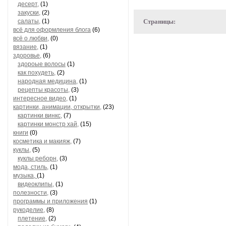
десерт,
(1)
закуски,
(2)
салаты,
(1)
Страницы:
всё для оформления блога
(6)
всё о любви,
(0)
вязание,
(1)
здоровье,
(6)
здороые волосы
(1)
как похудеть,
(2)
народная медицина,
(1)
рецепты красоты,
(3)
интересное видео,
(1)
картинки, анимации, открытки,
(23)
картинки винкс,
(7)
картинки монстр хай,
(15)
книги
(0)
косметика и макияж,
(7)
куклы,
(5)
куклы реборн,
(3)
мода, стиль,
(1)
музыка,
(1)
видеоклипы,
(1)
полезности,
(3)
программы и приложения
(1)
рукоделие,
(8)
плетение,
(2)