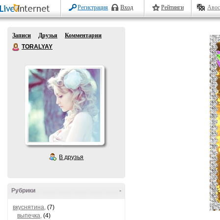
Регистрация
Вход
Рейтинги
Авос
Записи
Друзья
Комментарии
TORALYAY
В друзья
Рубрики
-
вкуснятина,
(7)
выпечка,
(4)