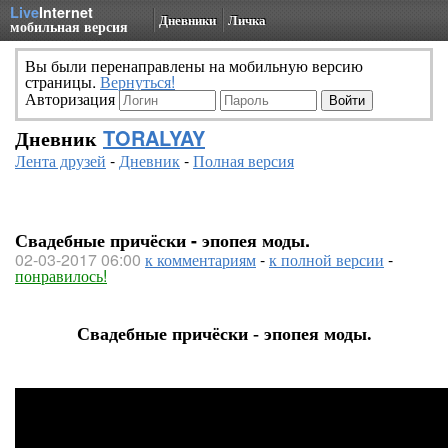
Live
Internet
Дневники
Личка
мобильная версия
Вы были перенаправлены на мобильную версию
страницы.
Вернуться!
Авторизация
Дневник
TORALYAY
Лента друзей
-
Дневник
-
Полная версия
Свадебные причёски - эпопея моды.
02-03-2017 06:00
к комментариям
-
к полной версии
-
понравилось!
Свадебные причёски - эпопея моды.