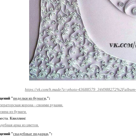
https://vk.com/h.made?z=photo-43688579_344988272%2Falbu
щений "
поделки из бумаги,
":
ераторская корона - своими руками.
зина из бумаги.
веста. Квиллинг.
дебная арка из цветов.
щений "
свадебные подарки,
":