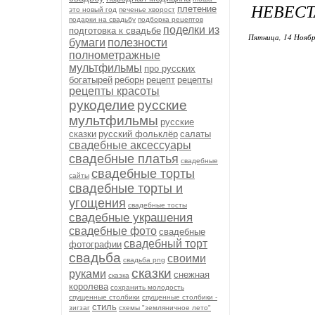
НЕВЕСТ
плетение
это новый год
печенье хворост
подарки на свадьбу
подборка рецептов
поделки из
подготовка к свадьбе
Пятница, 14 Ноябр
бумаги
полезности
полнометражные
мультфильмы
про русских
богатырей
реборн
рецепт
рецепты
рецепты красоты
рукоделие
русские
мультфильмы
русские
сказки
русский фольклёр
салаты
свадебные аксессуары
свадебные платья
свадебные
свадебные торты
сайты
свадебные торты и
угощения
свадебные тосты
свадебные украшения
свадебные фото
свадебные
свадебный торт
фотографии
свадьба
своими
свадьба png
сказки
руками
снежная
сказка
королева
сохранить молодость
спущенные столбики
спущенные столбики -
стиль
зигзаг
схемы "земляничное лето"