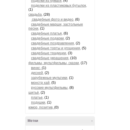
поделки из бумаги,
(4)
поделки из пластиковых бутылок,
(1)
свадьба,
(28)
свадебные фото и видео,
(6)
свадебные марши, застольные
песни,
(1)
свадебные платья,
(6)
свадебные подарки,
(2)
свадебные поздравления,
(2)
свадебные торты и угощения,
(5)
свадебные традиции,
(3)
свадебные украшения,
(10)
фильмы, мультфильмы, сказки,
(17)
винкс,
(1)
дисней,
(2)
зарубежные мультики,
(1)
монстр хай,
(5)
русские мультфильмы,
(8)
шитьё,
(2)
платье,
(1)
подушки,
(1)
юмор, позитив,
(0)
Метки
-