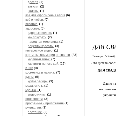
десерт,
(1)
закуски,
(2)
салаты,
(1)
всё для оформления блога
(6)
всё о любви,
(0)
вязание,
(1)
здоровье,
(6)
здороые волосы
(1)
как похудеть,
(2)
народная медицина,
(1)
ДЛЯ СВ
рецепты красоты,
(3)
интересное видео,
(1)
картинки, анимации, открытки,
(23)
Пятница, 14 Ноябр
картинки винкс,
(7)
Это цитата соо
картинки монстр хай,
(15)
книги
(0)
ДЛЯ СВАДЬБ
косметика и макияж,
(7)
куклы,
(5)
куклы реборн,
(3)
Давно я 
мода, стиль,
(1)
ооочень мн
музыка,
(1)
видеоклипы,
(1)
украшен
полезности,
(3)
программы и приложения
(1)
рукоделие,
(8)
плетение,
(2)