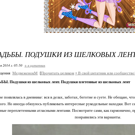
АДЬБЫ. ПОДУШКИ ИЗ ШЕЛКОВЫХ ЛЕНТ
я 2014 г. 05:50
+ в цитатник
бщения
МедвеженокМ
[
Прочитать целиком
+
В свой цитатник или сообщество
Ы. Подушки из шелковых лент. Подушки плетенные из шелковых лент
не появлялась в дневнике: вся в делах, заботах, беготне и суете. Не обещаю, чт
ого. Но иногда обязуюсь публиковать интересные рукодельные находки. Вот се
ные переплетенными атласными лентами. Посмотрите сами, как гармонично, п
понравились эти варианты.