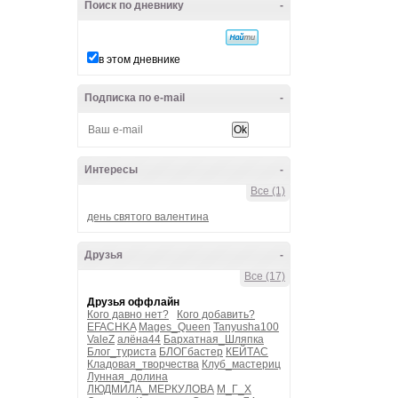
Поиск по дневнику
-
в этом дневнике
Подписка по e-mail
-
Интересы
-
Все (1)
день святого валентина
Друзья
-
Все (17)
Друзья оффлайн
Кого давно нет?
Кого добавить?
EFACHKA
Mages_Queen
Tanyusha100
ValeZ
алёна44
Бархатная_Шляпка
Блог_туриста
БЛОГбастер
КЕЙТАС
Кладовая_творчества
Клуб_мастериц
Лунная_долина
ЛЮДМИЛА_МЕРКУЛОВА
М_Г_Х