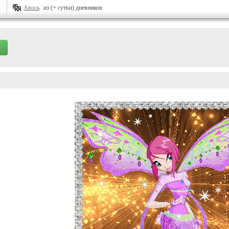
Авось
из (+ сутки) дневников