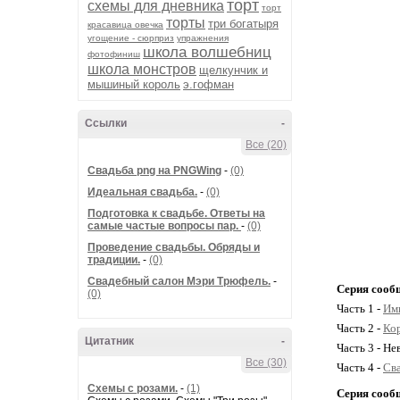
торт
схемы для дневника
торт
торты
три богатыря
красавица овечка
угощение - сюрприз
упражнения
школа волшебниц
фотофиниш
школа монстров
щелкунчик и
мышиный король
э.гофман
Ссылки
-
Все (20)
Cвадьба png на PNGWing
-
(0)
Идеальная свадьба.
-
(0)
Подготовка к свадьбе. Ответы на
самые частые вопросы пар.
-
(0)
Проведение свадьбы. Обряды и
традиции.
-
(0)
Свадебный салон Мэри Трюфель.
-
Серия сооб
(0)
Часть 1 -
Имп
Часть 2 -
Кор
Цитатник
-
Часть 3 - Не
Все (30)
Часть 4 -
Сва
Схемы с розами.
-
(1)
Серия сооб