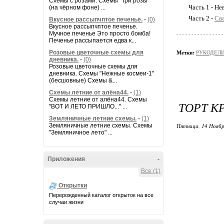
Схемы с розами. Схемы "Три розы"
Часть 1 - Не
(на чёрном фоне) ...
Часть 2 -
Сва
Вкусное рассыпчптое печенье.
-
(0)
Вкусное рассыпчптое печенье.
Мучное печенье Это просто бомба!
Печенье рассыпается едва к...
Розовые цветочные схемы для
Метки:
РУКОДЕЛ
дневника.
-
(0)
Розовые цветочные схемы для
дневника. Схемы "Нежные космеи-1"
(бесшовные) Схемы &...
Схемы летние от алёна44.
-
(1)
Схемы летние от алёна44. Схемы
ТОРТ К
"ВОТ И ЛЕТО ПРИШЛО..." ...
Земляничные летние схемы.
-
(1)
Земляничные летние схемы. Схемы
Пятница, 14 Ноябр
"Земляничное лето" ...
Приложения
-
Все (1)
Открытки
Перерожденный каталог открыток на все
случаи жизни