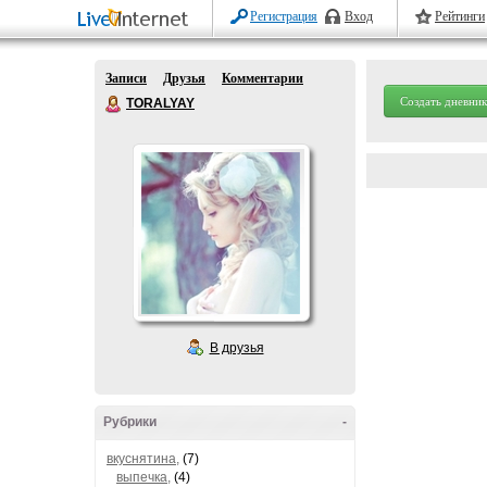
Регистрация
Вход
Рейтинги
Записи
Друзья
Комментарии
Создать дневник
TORALYAY
В друзья
Рубрики
-
вкуснятина,
(7)
выпечка,
(4)