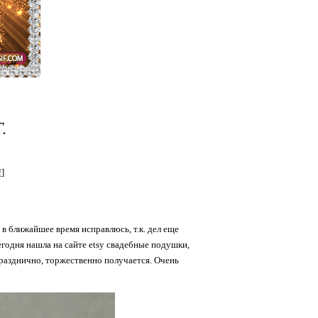
.
!
]
о в ближайшее время исправлюсь, т.к. дел еще
годня нашла на сайте etsy свадебные подушки,
разднично, торжественно получается. Очень