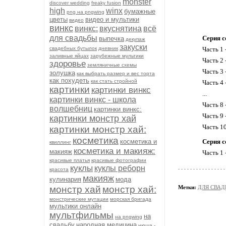
monster
discover wedding
freaky fusion
high
winx
бумажные
png на pngwing
цветы
видео и мультики
видео
винкс
винкс:
вкуснятина
всё
для свадьбы
Серия с
выпечка
декупаж
закуски
свадебных бутылок
дневник
Часть 1 
заливные яйцах
зарубежные мультики
Часть 2
здоровье
земляничные схемы
Часть 3 
золушка
как выбрать размер и вес торта
как похудеть
как стать стройной
Часть 4 
картинки
картинки винкс
...
картинки винкс - школа
Часть 8 
волшебниц
картинки винкс:
Часть 9 
картинки монстр хай
Часть 1
картинки монстр хай:
косметика
косметика и
Серия с
квиллинг
косметика и макияж:
макияж
Часть 1
красивые платья
красивые фотографии
куклы
куклы реборн
красота
макияж
кулинария
мода
монстр хай
монстр хай:
Метки:
ДЛЯ СВАД
монстрические мутации
морская бригада
мультики онлайн
мультфильмы
на
на pngwing
свадьбу
народная медицина
нюша -