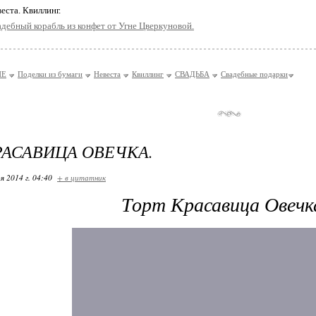
веста. Квиллинг.
дебный корабль из конфет от Угне Цверкуновой.
ИЕ
Поделки из бумаги
Невеста
Квиллинг
СВАДЬБА
Свадебные подарки
РАСАВИЦА ОВЕЧКА.
я 2014 г. 04:40
+ в цитатник
Торт Красавица Овечка